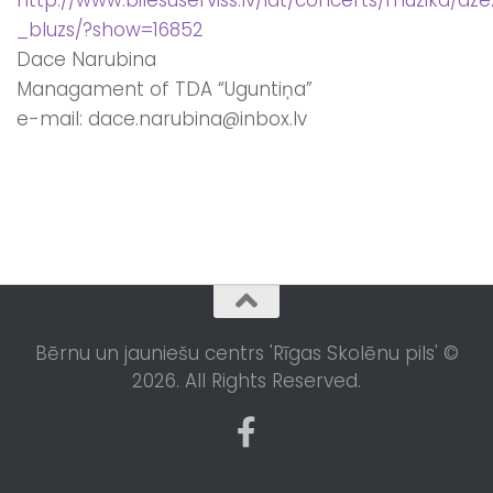
_bluzs/?show=16852
Dace Narubina
Managament of TDA “Uguntiņa”
e-mail: dace.narubina@inbox.lv
Bērnu un jauniešu centrs 'Rīgas Skolēnu pils' ©
2026. All Rights Reserved.