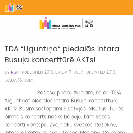
Skip to content
TDA “Uguntiņa” piedalās Intara
Busuļa koncerttūrē AKTs!
BY
RSP
· PUBLISHED
2010. GADA 7. JULY
· UPDATED
2010.
GADA 16. JULY
Patiesā priekā ziņojam, ka arī TDA
“Uguntiņa” piedalās Intara Busuļa koncerttūrē
AKTs! Būsim sastopami 9 Latvijas pilsētās! Tūres
pirmais koncerts notiks Liepājā, tam sekos
koncerti Ventspilī, Zvejnieku svētkos, Rēzeknē,
Intara dzimtajā pilsētā Talsos, Madonā, Valmierā,