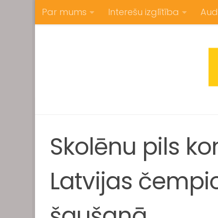
Par mums
Interešu izglītība
Aud
Skip to content
Skolēnu pils k
Latvijas čempi
šaušanā