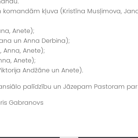
mandu.
ēm komandām kļuva (Kristīna Musļimova, Jan
ana, Anete);
 Jana un Anna Derbina);
a, Anna, Anete);
Anna, Anete);
 Viktorija Andžāne un Anete).
ansiālo palīdzību un Jāzepam Pastoram par m
uris Gabranovs