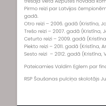
trešajā vietā Aizputes novada ko
Pirmo reizi par Latvijas čempion
gadā.
Otro reizi – 2006. gadā (Kristīna, J
Trešo reizi – 2007. gadā (Kristīna,
Ceturto reizi – 2009. gadā (Kristīn
Piekto reizi – 2011. gadā (Kristīna, 
Sesto reizi – 2012. gadā (Kristīna,
Pateicamies Valdim Eglem par fin
RSP Šaušanas pulciņa skolotājs J