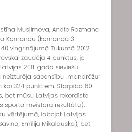
stīna Musļimova, Anete Rozmane
 gada Komandu (komandā 3
– 40 vingrinājumā Tukumā 2012.
rovskai zaudēja 4 punktus, jo
Latvijas 2011. gada sieviešu
 neizturēja sacensību „mandrāžu”
tikai 324 punktiem. Starpība 60
, bet mūsu Latvijas rekordiste
s sporta meistara rezultātu).
u vērtējumā, labojot Latvijas
Savina, Emīlija Mikalauska), bet