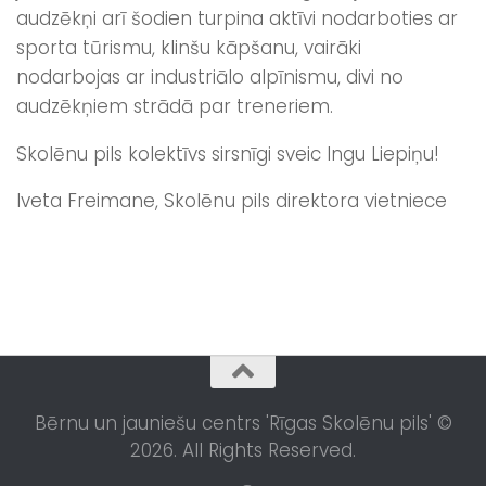
audzēkņi arī šodien turpina aktīvi nodarboties ar
sporta tūrismu, klinšu kāpšanu, vairāki
nodarbojas ar industriālo alpīnismu, divi no
audzēkņiem strādā par treneriem.
Skolēnu pils kolektīvs sirsnīgi sveic Ingu Liepiņu!
Iveta Freimane, Skolēnu pils direktora vietniece
Bērnu un jauniešu centrs 'Rīgas Skolēnu pils' ©
2026. All Rights Reserved.