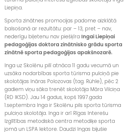
Liepiņa.
Sporta zinātnes promocijas padome aizklātā
balsošanā ar rezultātu: par – 13, pret – nav,
nederīgu biļetenu nav piešķīra
Ingai Liepiņai
pedagoģijas doktora zinātnisko grādu sporta
zinātnē sporta pedagoģijas apakšnozarē.
Inga uz Skolēnu pilī atnāca 11 gadu vecumā un
uzsāka nodarbības sporta tūrisma pulciņā pie
skolotājas Ināras Polozovas (tag. Rühle), pēc 2
gadiem viņu sāka trenēt skolotāja Māra Vilciņa
(RD IKSD). Jau 14 gadus, kopš 1997.gada
1.septembra Inga ir Skolēnu pils sporta tūrisma
pulciņa skolotāja. Inga ir arī Rīgas Interešu
Izglītības metodiskā centra metodiķe sporta
jomā un LSPA lektore. Daudzi Ingas bijušie