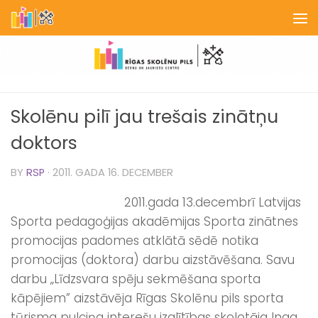
Skip to content
Skolēnu pilī jau trešais zinātņu
doktors
BY
RSP
·
2011. GADA 16. DECEMBER
2011.gada 13.decembrī Latvijas
Sporta pedagoģijas akadēmijas Sporta zinātnes
promocijas padomes atklātā sēdē notika
promocijas (doktora) darbu aizstāvēšana. Savu
darbu „Līdzsvara spēju sekmēšana sporta
kāpējiem” aizstāvēja Rīgas Skolēnu pils sporta
tūrisma pulciņa interešu izglītības skolotāja Inga