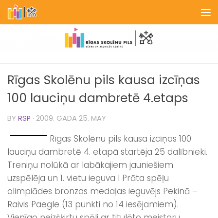
Skip to content
Rīgas Skolēnu pils kausa izcīņas
100 lauciņu dambretē 4.etaps
BY
RSP
·
2009. GADA 25. MAY
Rīgas Skolēnu pils kausa izcīņas 100
lauciņu dambretē 4. etapā startēja 25 dalībnieki.
Treniņu nolūkā ar labākajiem jauniešiem
uzspēlēja un 1. vietu ieguva I Prāta spēļu
olimpiādes bronzas medaļas ieguvējs Pekinā –
Raivis Paegle (13 punkti no 14 iesējamiem).
Vienīgo neizšķirtu spēli ar titulēto meistaru