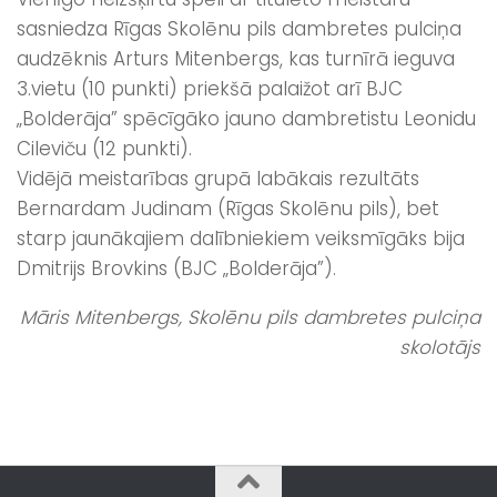
sasniedza Rīgas Skolēnu pils dambretes pulciņa
audzēknis Arturs Mitenbergs, kas turnīrā ieguva
3.vietu (10 punkti) priekšā palaižot arī BJC
„Bolderāja” spēcīgāko jauno dambretistu Leonidu
Cileviču (12 punkti).
Vidējā meistarības grupā labākais rezultāts
Bernardam Judinam (Rīgas Skolēnu pils), bet
starp jaunākajiem dalībniekiem veiksmīgāks bija
Dmitrijs Brovkins (BJC „Bolderāja”).
Māris Mitenbergs, Skolēnu pils dambretes pulciņa
skolotājs