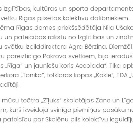
s Izglītības, kultūras un sporta departamen
vētku Rīgas pilsētas kolektīvu dalībniekiem
aņēma Rīgas domes priekšsēdētāja Nila Ušakov
un pateicības rakstu no Izglītības un zinātne
 svētku izpilddirektora Agra Bērziņa. Diemžēl 
u pareizticīgo Pokrova svētkiem, bija ieraduš
„Rīga” un jauniešu koris Accolada”. Tika apba
rkora „Tonika”, folkloras kopas „Kokle”, TDA
dītāji.
mūsu teātra „Zīļuks” skolotājas Zane un Līga
kim, kurš izveidoja svinīgo piemiņas pasākum
pateicību par Skolēnu pils kolektīvu ieguldī