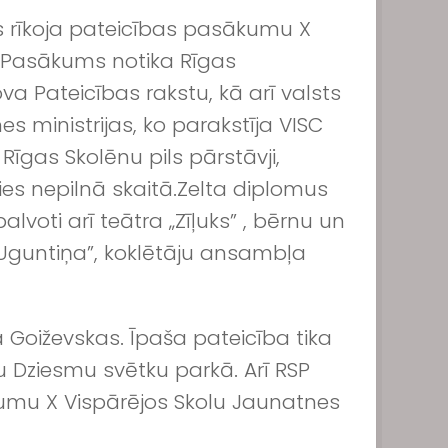
ts rīkoja pateicības pasākumu X
. Pasākums notika Rīgas
a Pateicības rakstu, kā arī valsts
s ministrijas, ko parakstīja VISC
Rīgas Skolēnu pils pārstāvji,
ies nepilnā skaitā.
Zelta diplomus
lvoti arī teātra „Zīļuks” , bērnu un
 „Uguntiņa”, koklētāju ansambļa
 Goiževskas. Īpaša pateicība tika
u Dziesmu svētku parkā. Arī RSP
jumu X Vispārējos Skolu Jaunatnes