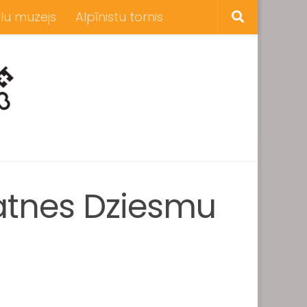
lu muzejs
Alpīnistu tornis
atnes Dziesmu