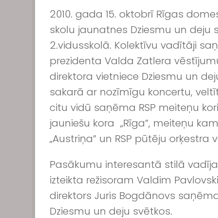
2010. gada 15. oktobrī Rīgas dome
skolu jaunatnes Dziesmu un deju s
2.vidusskolā. Kolektīvu vadītāji s
prezidenta Valda Zatlera vēstījumu 
direktora vietniece Dziesmu un deju
sakarā ar nozīmīgu koncertu, veltīt
citu vidū saņēma RSP meiteņu koris 
jauniešu kora „Rīga”, meiteņu kame
„Austriņa” un RSP pūtēju orķestra va
Pasākumu interesantā stilā vadīja 
izteikta režisoram Valdim Pavlovs
direktors Juris Bogdānovs saņēma 
Dziesmu un deju svētkos.