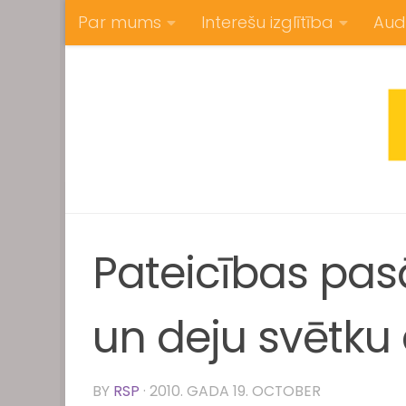
Par mums
Interešu izglītība
Aud
Skip to content
Pateicības pas
un deju svētku
BY
RSP
·
2010. GADA 19. OCTOBER