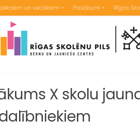
zēkņiem un vecākiem
Pasākumi
Rīgas Sko
ākums X skolu jaun
 dalībniekiem