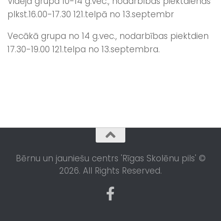
Vidējā grupa 10-14 g.vec., nodarbības piektdienās
plkst.16.00-17.30 121.telpā no 13.septembr
Vecākā grupa no 14 g.vec., nodarbības piektdien
17.30-19.00 121.telpa no 13.septembra.
Bērnu un jauniešu centrs 'Rīgas Skolēnu pils' ©
2026. All Rights Reserved.