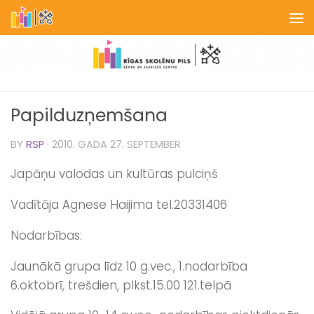
Skip to content
Papilduzņemšana
BY
RSP
·
2010. GADA 27. SEPTEMBER
Japāņu valodas un kultūras pulciņš
Vadītāja Agnese Haijima tel.20331406
Nodarbības:
Jaunākā grupa līdz 10 g.vec., 1.nodarbība
6.oktobrī, trešdien, plkst.15.00 121.telpā