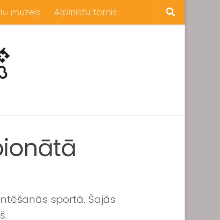
lu muzejs
Alpīnistu tornis
pionātā
rientēšanās sportā. Šajās
š.