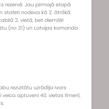
ts rezervē. Jau pirmajā etapā
m stafeti nodeva kā 2. ātrākā
abilā 2. vietā, bet diemžēl
ltātu (no 21) un Latvijas komanda
abu rezultātu uzrādīja Ivars
ci veica aptuveni 40. vietas līmenī,
s.