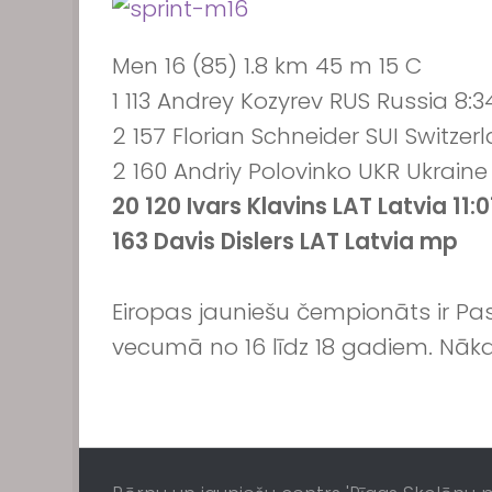
Men 16 (85) 1.8 km 45 m 15 C
1 113 Andrey Kozyrev RUS Russia 8:3
2 157 Florian Schneider SUI Switzer
2 160 Andriy Polovinko UKR Ukraine 
20 120 Ivars Klavins LAT Latvia 11:0
163 Davis Dislers LAT Latvia mp
Eiropas jauniešu čempionāts ir P
vecumā no 16 līdz 18 gadiem. Nāk