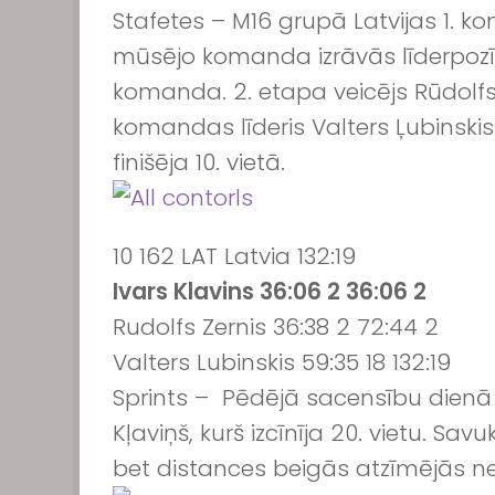
Stafetes – M16 grupā Latvijas 1. k
mūsējo komanda izrāvās līderpozīc
komanda. 2. etapa veicējs Rūdolfs 
komandas līderis Valters Ļubinskis 
finišēja 10. vietā.
10 162 LAT Latvia 132:19
Ivars Klavins 36:06 2 36:06 2
Rudolfs Zernis 36:38 2 72:44 2
Valters Lubinskis 59:35 18 132:19
Sprints – Pēdējā sacensību dienā n
Kļaviņš, kurš izcīnīja 20. vietu. Sav
bet distances beigās atzīmējās nep