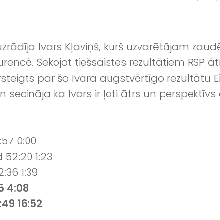
 uzrādīja Ivars Kļaviņš, kurš uzvarētājam zau
rencē. Sekojot tiešsaistes rezultātiem RSP ātrā
steigts par šo Ivara augstvērtīgo rezultātu E
ecināja ka Ivars ir ļoti ātrs un perspektīvs o
:57 0:00
 52:20 1:23
:36 1:39
5 4:08
:49 16:52