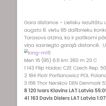
Gara distance – Lielisku rezultātu
augsto 8. vietu 85 dalībnieku konku
Tarasovs atzina, ka ir patīkami pār
viņa sasniegto garajā distancē. Un s
Men 16 (85) 6.6 km 360 m 20 C
1 143 Filip Hadac CZE Czech Rep. 50
2 184 Piotr Parfianowicz POL Poland
3 168 Thor Nørskov DEN Denmark 52
8 120 Ivars Klavins LAT Latvia 55:0
41 163 Davis Dislers LAT Latvia 1:07