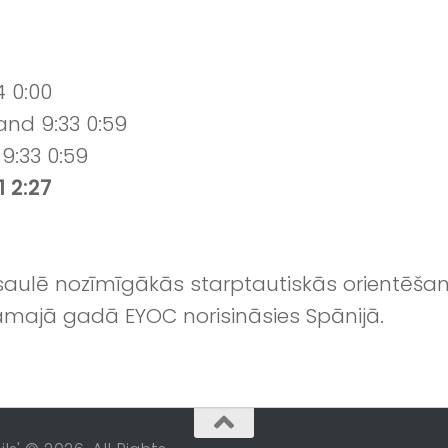
4 0:00
land 9:33 0:59
9:33 0:59
1 2:27
asaulē nozīmīgākās starptautiskās orientēša
amajā gadā EYOC norisināsies Spānijā.