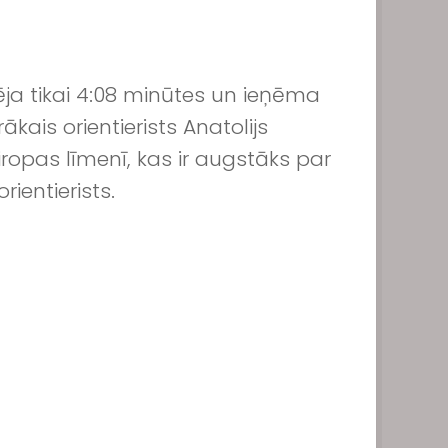
dēja tikai 4:08 minūtes un ieņēma
kais orientierists Anatolijs
iropas līmenī, kas ir augstāks par
rientierists.