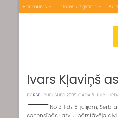
Par mums
Interešu izglītība
Aud
Skip to content
Ivars Kļaviņš 
BY
RSP
· PUBLISHED
2009. GADA 6. JULY
· UP
No 3. līdz 5. jūlijam, Ser
sacensībās Latviju pārstāvēja divi R