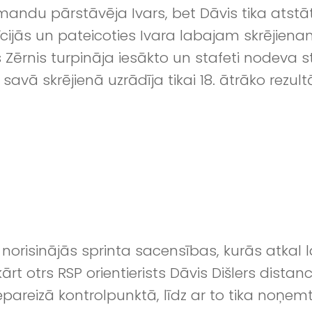
omandu pārstāvēja Ivars, bet Dāvis tika atstā
ijās un pateicoties Ivara labajam skrējiena
Zērnis turpināja iesākto un stafeti nodeva st
savā skrējienā uzrādīja tikai 18. ātrāko rezu
orisinājās sprinta sacensības, kurās atkal l
ukārt otrs RSP orientierists Dāvis Dišlers distan
areizā kontrolpunktā, līdz ar to tika noņemt