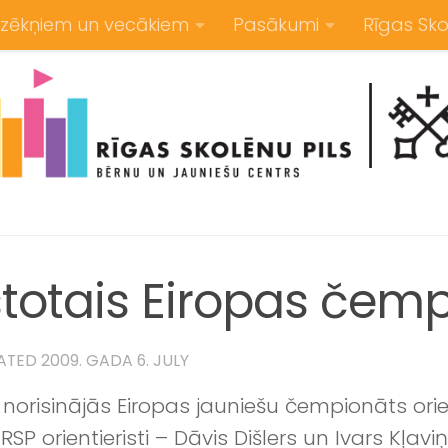
zēkņiem un vecākiem
Pasākumi
Rīgas Sko
astotais Eiropas čem
DATED
2009. GADA 6. JULY
bijā norisinājās Eiropas jauniešu čempionāts o
SP orientieristi – Dāvis Dišlers un Ivars Kļaviņ