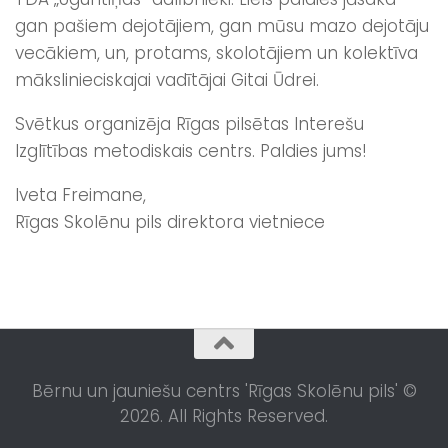
gan pašiem dejotājiem, gan mūsu mazo dejotāju
vecākiem, un, protams, skolotājiem un kolektīva
mākslinieciskajai vadītājai Gitai Ūdrei.
Svētkus organizēja Rīgas pilsētas Interešu
Izglītības metodiskais centrs. Paldies jums!
Iveta Freimane,
Rīgas Skolēnu pils direktora vietniece
Bērnu un jauniešu centrs 'Rīgas Skolēnu pils' ©
2026. All Rights Reserved.