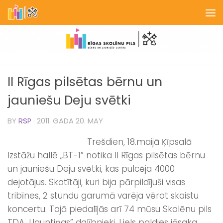
Skip to content
II Rīgas pilsētas bērnu un
jauniešu Deju svētki
BY
RSP
·
2011. GADA 20. MAY
Trešdien, 18.maijā Ķīpsalā
Izstāžu hallē „BT-1” notika II Rīgas pilsētas bērnu
un jauniešu Deju svētki, kas pulcēja 4000
dejotājus. Skatītāji, kuri bija pārpildījuši visas
tribīnes, 2 stundu garumā varēja vērot skaistu
koncertu. Tajā piedalījās arī 74 mūsu Skolēnu pils
TDA „Uguntiņas” dalībnieki. Liels paldies jāsaka