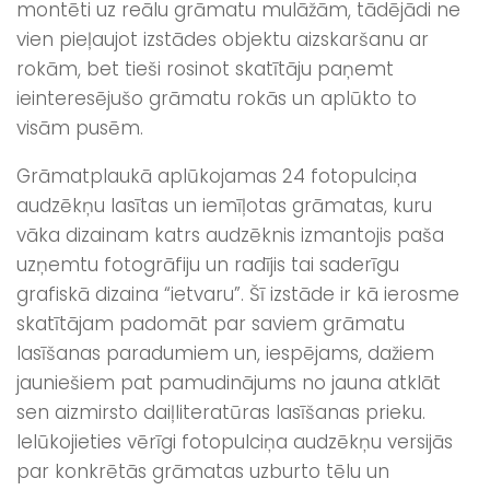
montēti uz reālu grāmatu mulāžām, tādējādi ne
vien pieļaujot izstādes objektu aizskaršanu ar
rokām, bet tieši rosinot skatītāju paņemt
ieinteresējušo grāmatu rokās un aplūkto to
visām pusēm.
Grāmatplaukā aplūkojamas 24 fotopulciņa
audzēkņu lasītas un iemīļotas grāmatas, kuru
vāka dizainam katrs audzēknis izmantojis paša
uzņemtu fotogrāfiju un radījis tai saderīgu
grafiskā dizaina “ietvaru”. Šī izstāde ir kā ierosme
skatītājam padomāt par saviem grāmatu
lasīšanas paradumiem un, iespējams, dažiem
jauniešiem pat pamudinājums no jauna atklāt
sen aizmirsto daiļliteratūras lasīšanas prieku.
Ielūkojieties vērīgi fotopulciņa audzēkņu versijās
par konkrētās grāmatas uzburto tēlu un