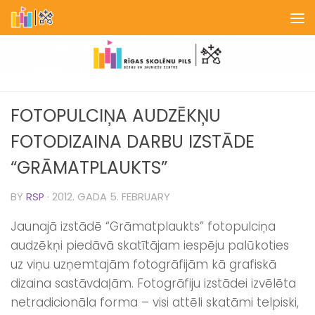
Skip to content
FOTOPULCIŅA AUDZĒKŅU
FOTODIZAINA DARBU IZSTĀDE
“GRĀMATPLAUKTS”
BY
RSP
·
2012. GADA 5. FEBRUARY
Jaunajā izstādē “Grāmatplaukts” fotopulciņa
audzēkņi piedāvā skatītājam iespēju palūkoties
uz viņu uzņemtajām fotogrāfijām kā grafiskā
dizaina sastāvdaļām. Fotogrāfiju izstādei izvēlēta
netradicionāla forma – visi attēli skatāmi telpiski,