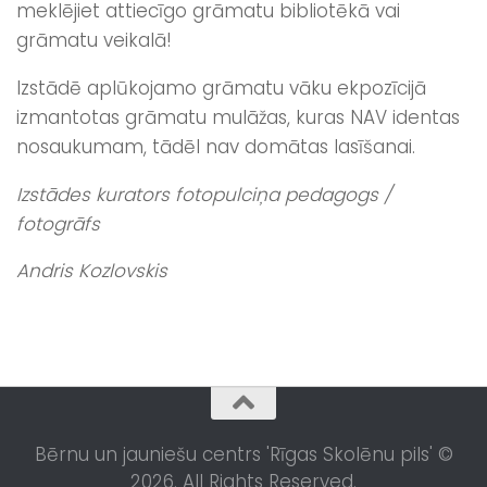
meklējiet attiecīgo grāmatu bibliotēkā vai
grāmatu veikalā!
Izstādē aplūkojamo grāmatu vāku ekpozīcijā
izmantotas grāmatu mulāžas, kuras NAV identas
nosaukumam, tādēl nav domātas lasīšanai.
Izstādes kurators fotopulciņa pedagogs /
fotogrāfs
Andris Kozlovskis
Bērnu un jauniešu centrs 'Rīgas Skolēnu pils' ©
2026. All Rights Reserved.