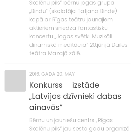
Skolēnu pils” bērnu jogas grupa
„Bindu” (skolotāja Tatjana Binde)
kopā ar Rīgas teātru jaunajiem
aktieriem sniedza fantastisku
koncertu „Jogas svētki. Muzikāli
dinamiskā meditācija” 20.jūnijā Dailes
teātra Mazajā zālē.
2016. GADA 20. MAY
Konkurss – izstāde
„Latvijas dzīvnieki dabas
ainavās”
Bērnu un jauniešu centrs „Rīgas
Skolēnu pils” jau sesto gadu organizē