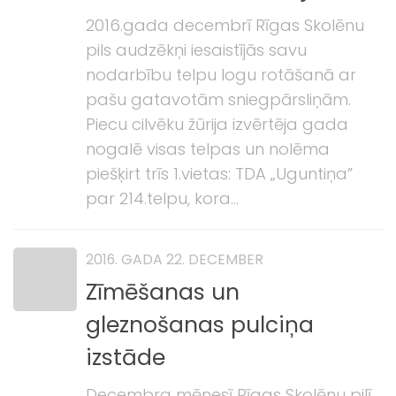
2016.gada decembrī Rīgas Skolēnu
pils audzēkņi iesaistījās savu
nodarbību telpu logu rotāšanā ar
pašu gatavotām sniegpārsliņām.
Piecu cilvēku žūrija izvērtēja gada
nogalē visas telpas un nolēma
piešķirt trīs 1.vietas: TDA „Uguntiņa”
par 214.telpu, kora...
2016. GADA 22. DECEMBER
Zīmēšanas un
gleznošanas pulciņa
izstāde
Decembra mēnesī Rīgas Skolēnu pilī,