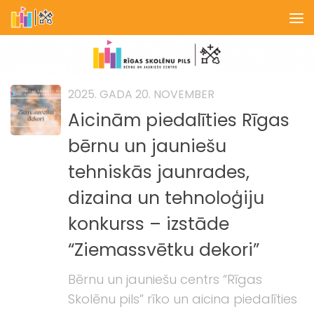
Skip to content
2025. GADA 20. NOVEMBER
Aicinām piedalīties Rīgas
bērnu un jauniešu
tehniskās jaunrades,
dizaina un tehnoloģiju
konkurss – izstāde
“Ziemassvētku dekori”
Bērnu un jauniešu centrs “Rīgas
Skolēnu pils” rīko un aicina piedalīties