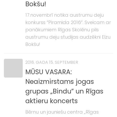
Bokšu!
17.novembrī notika austrumu deju
konkurss “Piramida 2016”. Sveicam ar
panākumiem Rīgas Skolēnu pils
austrumu deju studijas audzēkni Elzu
Bokšu!
2016. GADA 15. SEPTEMBER
MŪSU VASARA:
Neaizmirstams jogas
grupas „Bindu” un Rīgas
aktieru koncerts
Bērnu un jauniešu centra „Rīgas