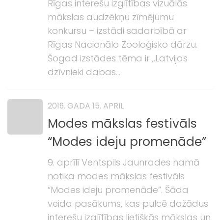
Rīgas interešu izglītības vizuālās
mākslas audzēkņu zīmējumu
konkursu – izstādi sadarbībā ar
Rīgas Nacionālo Zooloģisko dārzu.
Šogad izstādes tēma ir „Latvijas
dzīvnieki dabas...
2016. GADA 15. APRIL
Modes mākslas festivāls
“Modes ideju promenāde”
9. aprīlī Ventspils Jaunrades namā
notika modes mākslas festivāls
“Modes ideju promenāde”. Šāda
veida pasākums, kas pulcē dažādus
interešu izglītības lietišķās mākslas un