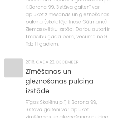
K.Barona 99, 3.stāva gaitenī var
aplūkot zīmēšanas un gleznošanas
pulciņa (skolotāja Inese Gūtmane)
Ziemassvētku izstādi. Darbu autori ir
1.mācību gada bērni, vecumā no 8
līdz 11 gadiem.
2016. GADA 22. DECEMBER
Zīmēšanas un
gleznošanas pulciņa
izstāde
Rīgas Skolēnu pilī, K.Barona 99,
3.stāva gaitenī var aplūkot
zīmēšanas un gleznošanas pulciņa