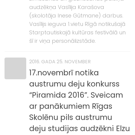
audzēkņa Vasīlija Karašova
(skolotāja Inese Gūtmane) darbus.
Vasīlijs ieguva 1.vietu Rīgā notikušajā
Starptautiskajā kultūras festivālā un
šī ir viņa personālizstāde.
2016. GADA 25. NOVEMBER
17.novembrī notika
austrumu deju konkurss
“Piramida 2016”. Sveicam
ar panākumiem Rīgas
Skolēnu pils austrumu
deju studijas audzēkni Elzu