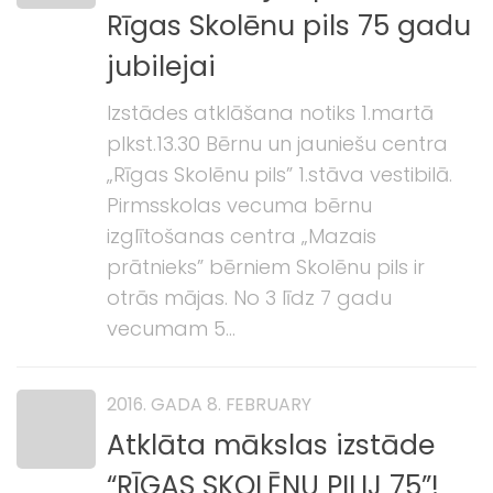
Rīgas Skolēnu pils 75 gadu
jubilejai
Izstādes atklāšana notiks 1.martā
plkst.13.30 Bērnu un jauniešu centra
„Rīgas Skolēnu pils” 1.stāva vestibilā.
Pirmsskolas vecuma bērnu
izglītošanas centra „Mazais
prātnieks” bērniem Skolēnu pils ir
otrās mājas. No 3 līdz 7 gadu
vecumam 5...
2016. GADA 8. FEBRUARY
Atklāta mākslas izstāde
“RĪGAS SKOLĒNU PILIJ 75”!