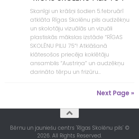
Skanīgi un krāšņi šodien 5.februārī
atklāta Rīgas Skolēnu pils audzēkņu
un skolotāju vizuālās un vizuāli
plastiskās mākslas izstāde “RĪGAS
SKOLĒNU PILIJ 75”! Atklāšanā
klātesošos priecēja koklētāju
ansamblis “Austriņa” un audzēkņu
darināto tērpu un frizūru...
Next Page »
Bērnu un jauniešu centrs 'Rīgas Skolēnu pils' ©
2026. All Rights Reserved.