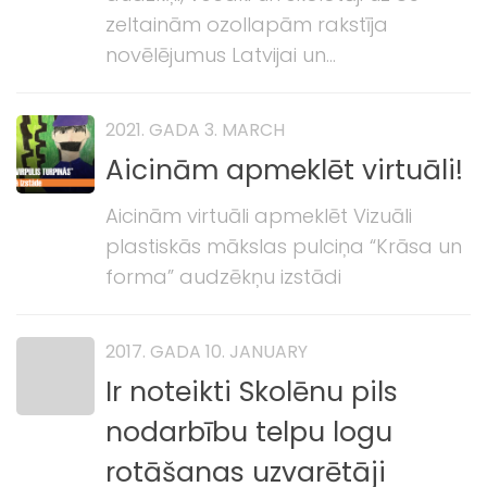
zeltainām ozollapām rakstīja
novēlējumus Latvijai un...
2021. GADA 3. MARCH
Aicinām apmeklēt virtuāli!
Aicinām virtuāli apmeklēt Vizuāli
plastiskās mākslas pulciņa “Krāsa un
forma” audzēkņu izstādi
2017. GADA 10. JANUARY
Ir noteikti Skolēnu pils
nodarbību telpu logu
rotāšanas uzvarētāji