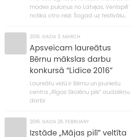
modes pulciņus no Latvijas, Ventspilī
notika otro reizi. Šogad uz festivālu...
2016. GADA 3. MARCH
Apsveicam laureātus
Bērnu mākslas darbu
konkursā “Lidice 2016”
Laureātu vidū ir Bērnu un jauniešu
centra „Rīgas Skolēnu pils” audzēkņu
darbi:
2016. GADA 26. FEBRUARY
Izstāde „Mājas pilī” veltīta