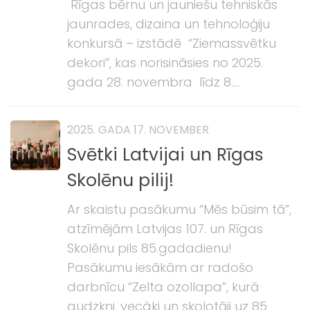
Rīgas bērnu un jauniešu tehniskās
jaunrades, dizaina un tehnoloģiju
konkursā – izstādē “Ziemassvētku
dekori”, kas norisināsies no 2025.
gada 28. novembra līdz 8....
2025. GADA 17. NOVEMBER
Svētki Latvijai un Rīgas
Skolēnu pilij!
Ar skaistu pasākumu “Mēs būsim tā”,
atzīmējām Latvijas 107. un Rīgas
Skolēnu pils 85.gadadienu!
Pasākumu iesākām ar radošo
darbnīcu “Zelta ozollapa”, kurā
audzkņi, vecàki un skolotāji uz 85