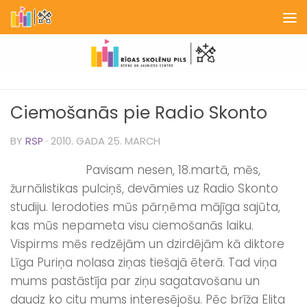
Skip to content
Ciemošanās pie Radio Skonto
BY
RSP
·
2010. GADA 25. MARCH
Pavisam nesen, 18.martā, mēs,
žurnālistikas pulciņš, devāmies uz Radio Skonto
studiju. Ierodoties mūs pārņēma mājīga sajūta,
kas mūs nepameta visu ciemošanās laiku.
Vispirms mēs redzējām un dzirdējām kā diktore
Līga Puriņa nolasa ziņas tiešajā ēterā. Tad viņa
mums pastāstīja par ziņu sagatavošanu un
daudz ko citu mums interesējošu. Pēc brīža Elita