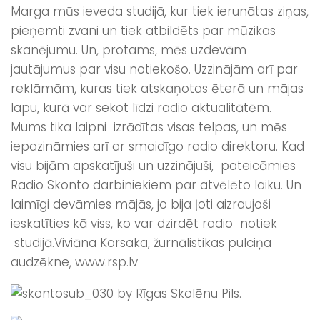
Marga mūs ieveda studijā, kur tiek ierunātas ziņas,
pieņemti zvani un tiek atbildēts par mūzikas
skanējumu. Un, protams, mēs uzdevām
jautājumus par visu notiekošo. Uzzinājām arī par
reklāmām, kuras tiek atskaņotas ēterā un mājas
lapu, kurā var sekot līdzi radio aktualitātēm.
Mums tika laipni izrādītas visas telpas, un mēs
iepazināmies arī ar smaidīgo radio direktoru. Kad
visu bijām apskatījuši un uzzinājuši, pateicāmies
Radio Skonto darbiniekiem par atvēlēto laiku. Un
laimīgi devāmies mājās, jo bija ļoti aizraujoši
ieskatīties kā viss, ko var dzirdēt radio notiek
studijā.
Viviāna Korsaka, žurnālistikas pulciņa
audzēkne, www.rsp.lv