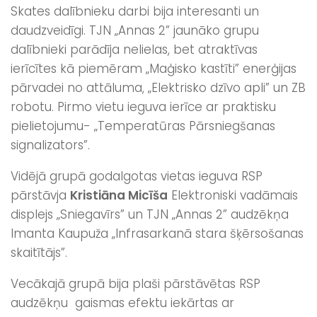
Skates dalībnieku darbi bija interesanti un
daudzveidīgi. TJN „Annas 2” jaunāko grupu
dalībnieki parādīja nelielas, bet atraktīvas
ierīcītes kā piemēram „Maģisko kastīti” enerģijas
pārvadei no attāluma, „Elektrisko dzīvo apli” un ZB
robotu. Pirmo vietu ieguva ierīce ar praktisku
pielietojumu- „Temperatūras Pārsniegšanas
signalizators”.
Vidējā grupā godalgotas vietas ieguva RSP
pārstāvja
Kristiāna Micīša
Elektroniski vadāmais
displejs „Sniegavīrs” un TJN „Annas 2” audzēkņa
Imanta Kaupuža „Infrasarkanā stara šķērsošanas
skaitītājs”.
Vecākajā grupā bija plaši pārstāvētas RSP
audzēkņu gaismas efektu iekārtas ar