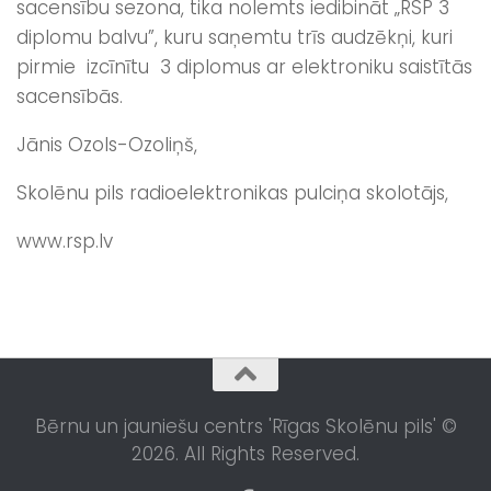
sacensību sezona, tika nolemts iedibināt „RSP 3
diplomu balvu”, kuru saņemtu trīs audzēkņi, kuri
pirmie izcīnītu 3 diplomus ar elektroniku saistītās
sacensībās.
Jānis Ozols-Ozoliņš,
Skolēnu pils radioelektronikas pulciņa skolotājs,
www.rsp.lv
Bērnu un jauniešu centrs 'Rīgas Skolēnu pils' ©
2026. All Rights Reserved.