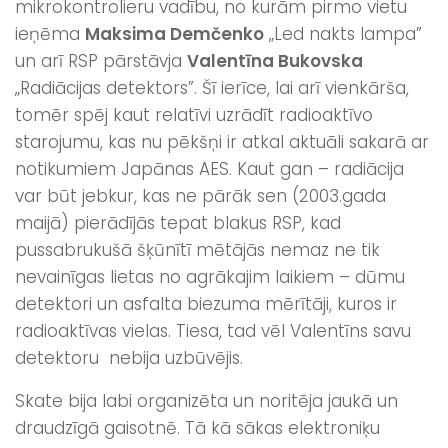
mikrokontrolieru vadību, no kurām pirmo vietu
ieņēma
Maksima Demčenko
„Led nakts lampa”
un arī RSP pārstāvja
Valentīna Bukovska
„Radiācijas detektors”. Šī ierīce, lai arī vienkārša,
tomēr spēj kaut relatīvi uzrādīt radioaktīvo
starojumu, kas nu pēkšņi ir atkal aktuāli sakarā ar
notikumiem Japānas AES. Kaut gan – radiācija
var būt jebkur, kas ne pārāk sen (2003.gada
maijā) pierādījās tepat blakus RSP, kad
pussabrukušā šķūnītī mētājās nemaz ne tik
nevainīgas lietas no agrākajim laikiem – dūmu
detektori un asfalta biezuma mērītāji, kuros ir
radioaktīvas vielas. Tiesa, tad vēl Valentīns savu
detektoru nebija uzbūvējis.
Skate bija labi organizēta un noritēja jaukā un
draudzīgā gaisotnē. Tā kā sākas elektroniķu