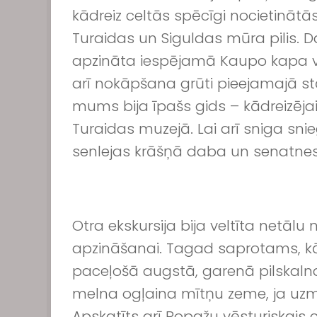
kādreiz celtās spēcīgi nocietinātā
Turaidas un Siguldas mūra pilis.
D
apzināta iespējamā Kaupo kapa vi
arī nokāpšana grūti pieejamajā st
mums bija īpašs gids – kādreizējai
Turaidas muzejā. Lai arī sniga sni
senlejas krāšņā daba un senatnes 
Otra ekskursija bija veltīta netā
apzināšanai. Tagad saprotams, kāpēc
paceļošā augstā, garenā pilskalna 
melna ogļaina mītņu zeme, ja uzma
Apskatīts arī Ropažu vēsturiskais c