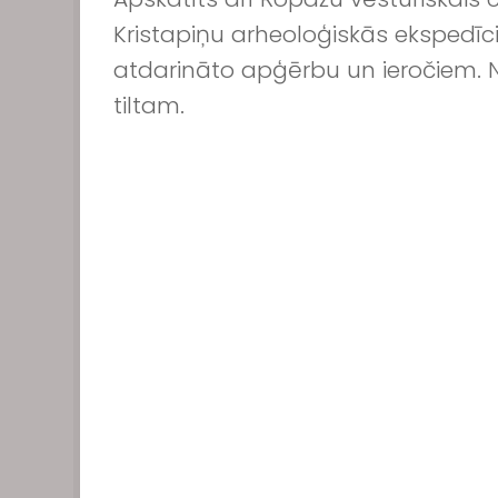
Kristapiņu arheoloģiskās ekspedīci
atdarināto apģērbu un ieročiem. N
tiltam.