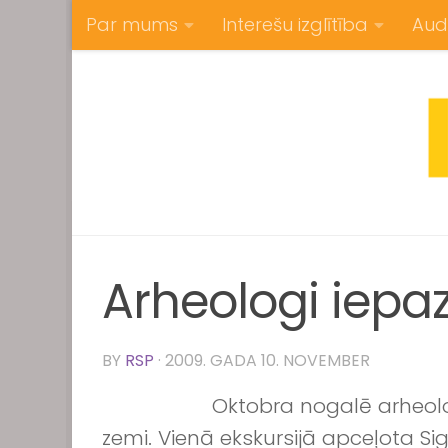
Par mums
Interešu izglītība
Aud
Skip to content
Arheologi iepaz
BY
RSP
·
2009. GADA 10. NOVEMBER
Oktobra nogalē arheolo
zemi. Vienā ekskursijā apceļota S