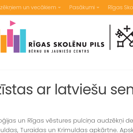
zēkņiem un vecākiem
Pasākumi
Rīgas Sko
īstas ar latviešu se
ģijas un Rīgas vēstures pulciņa audzēkņi dev
iguldas, Turaidas un Krimuldas apkārtne. Ap