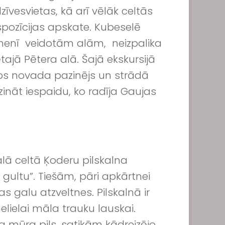
īvesvietas, kā arī vēlāk celtās
pozīcijas apskate. Kubeselē
kmenī veidotām alām, neizpalika
jā Pētera alā. Šajā ekskursijā
labs novada pazinējs un strādā
ināt iespaidu, ko radīja Gaujas
lā celtā Ķoderu pilskalna
 gultu”. Tiešām, pāri apkārtnei
 galu atzveltnes. Pilskalnā ir
lielai māla trauku lauskai.
ta mūra pils, satikām kādreizējo