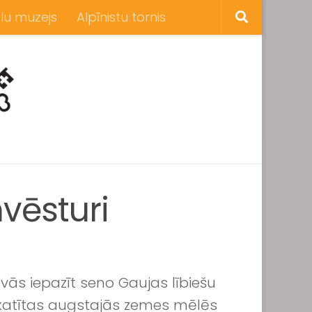
lu muzejs
Alpīnistu tornis
nvēsturi
ās iepazīt seno Gaujas lībiešu
skatītas augstajās zemes mēlēs