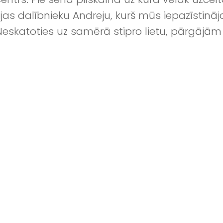
jas dalībnieku Andreju, kurš mūs iepazīstinā
eskatoties uz samērā stipro lietu, pārgājām