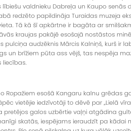
s lībiešu valdnieku Dabreļa un Kaupo senās dz
abā redzēto papildināja Turaidas muzeja eks
eta. Tā kā šī apkārtne ir bagāta ar smilša
āvās kraujas pakājē esošajā nostāstos minēta
s pulciņa audzēknis Mārcis Kalniņš, kurš ir 
egs un brīžiem pūta ass vējš, tas nespēja maz
liecības.
lu no Ropažiem esošā Kangaru kalnu grēdas ga
 vietējie iedzīvotāji to dēvē par „Lielā vīra
pretējos galos uzbērtie vaļņi atgādina gultas
nīgi skatās, iespējams ieraudzīt pa kādai ne
entrs. Pie senā pilskalna uz kura vēlāk uzcel