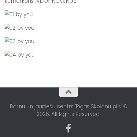
kamerkoris „VDOHNOVENIJE”
Bērnu un jauniešu centrs 'Rīgas Skolēnu pils' ©
2026. All Rights Reserved.