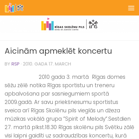
Skip to content
Aicinām apmeklēt koncertu
BY
RSP
·
2010. GADA 17. MARCH
2010 gada 3. martā Rīgas domes
sēžu zēlē notika Rīgas sportistu un treneru
apbalvošana par sasniegumiem sportā
2009.gadā. Ar savu priekšnesumu sportistus
sveica arī Rīgas Skolēnu pils vieglās un džeza
mūzikas vokālā grupa ”Spirit of Melody”.
Sestdien
27. martā plkst.18.30 Rīgas skolēnu pils Svētku zālē
visi laipni gaidīti uz sadraudzības koncertu, kurā