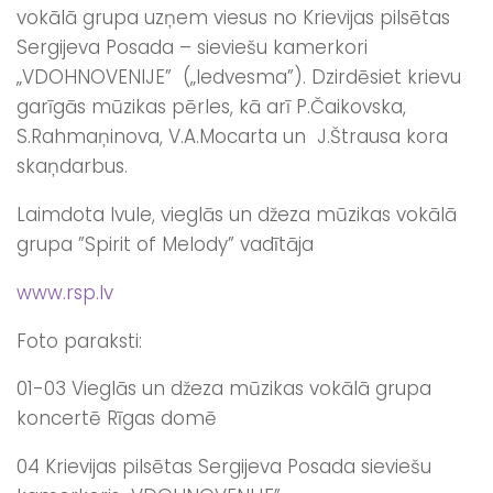
vokālā grupa uzņem viesus no Krievijas pilsētas
Sergijeva Posada – sieviešu kamerkori
„VDOHNOVENIJE” („Iedvesma”). Dzirdēsiet krievu
garīgās mūzikas pērles, kā arī P.Čaikovska,
S.Rahmaņinova, V.A.Mocarta un J.Štrausa kora
skaņdarbus.
Laimdota Ivule, vieglās un džeza mūzikas vokālā
grupa ”Spirit of Melody” vadītāja
www.rsp.lv
Foto paraksti:
01-03 Vieglās un džeza mūzikas vokālā grupa
koncertē Rīgas domē
04 Krievijas pilsētas Sergijeva Posada sieviešu