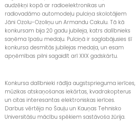
audzēkņi kopā ar radioelektronikas un
radiovadāmo automodeļu pulciņa skolotājiem
Jāni Ozolu-Ozoliņu un Armandu Cakulu. Tā kā
konkursam bija 20 gadu jubileja, katrs dalībnieks
saņēma īpašu medaļu. Pulciņā ir saglabājusies šī
konkursa desmitās jubilejas medaļa, un esam
apņēmības pilni sagaidīt arī XXX gadskārtu.
Konkursa dalībnieki rādīja augstsprieguma ierīces,
mūzikas atskaņošanas iekārtas, kvadrakopterus
un citas interesantas elektroniskas ierīces.
Darbus vērtēja no Šauļu un Kauņas Tehnisko
Universitāšu mācību spēkiem sastāvoša žūrija.