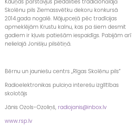
Kauņas pārstāvjus piedalīties tradicionālajā
Skolēnu pils Ziemassvētku dekoru konkursā
2014.gada nogalē. Mājupceļā pēc tradīcijas
apmeklējām Krustu kalnu, kas pa šiem desmit
gadiem ir kļuvis patiešām iespaidīgs. Pabijām arī
nelielajā Jonišķu pilsētiņā.
Bērnu un jauniešu centrs „Rīgas Skolēnu pils”
Radioelektronikas pulciņa interešu izglītības
skolotājs
Jānis Ozols-Ozoliņš,
radiojanis@inbox.lv
www.rsp.lv