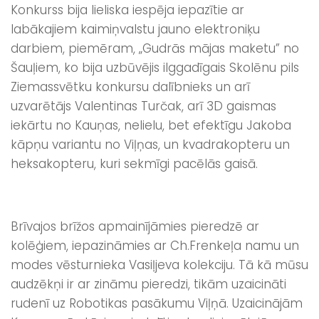
Konkurss bija lieliska iespēja iepazītie ar
labākajiem kaimiņvalstu jauno elektroniķu
darbiem, piemēram, „Gudrās mājas maketu” no
Šauļiem, ko bija uzbūvējis ilggadīgais Skolēnu pils
Ziemassvētku konkursu dalībnieks un arī
uzvarētājs Valentinas Turčak, arī 3D gaismas
iekārtu no Kauņas, nelielu, bet efektīgu Jakoba
kāpņu variantu no Viļņas, un kvadrakopteru un
heksakopteru, kuri sekmīgi pacēlās gaisā.
Brīvajos brīžos apmainījāmies pieredzē ar
kolēģiem, iepazināmies ar Ch.Frenkeļa namu un
modes vēsturnieka Vasiļjeva kolekciju. Tā kā mūsu
audzēkņi ir ar zināmu pieredzi, tikām uzaicināti
rudenī uz Robotikas pasākumu Viļņā. Uzaicinājām