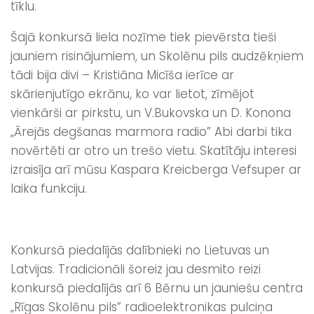
tīklu.
Šajā konkursā liela nozīme tiek pievērsta tieši
jauniem risinājumiem, un Skolēnu pils audzēkņiem
tādi bija divi – Kristiāna Micīša ierīce ar
skārienjutīgo ekrānu, ko var lietot, zīmējot
vienkārši ar pirkstu, un V.Bukovska un D. Konona
„Ārejās degšanas marmora radio” Abi darbi tika
novērtēti ar otro un trešo vietu. Skatītāju interesi
izraisīja arī mūsu Kaspara Kreicberga Vefsuper ar
laika funkciju.
Konkursā piedalījās dalībnieki no Lietuvas un
Latvijas. Tradicionāli šoreiz jau desmito reizi
konkursā piedalījās arī 6 Bērnu un jauniešu centra
„Rīgas Skolēnu pils” radioelektronikas pulciņa