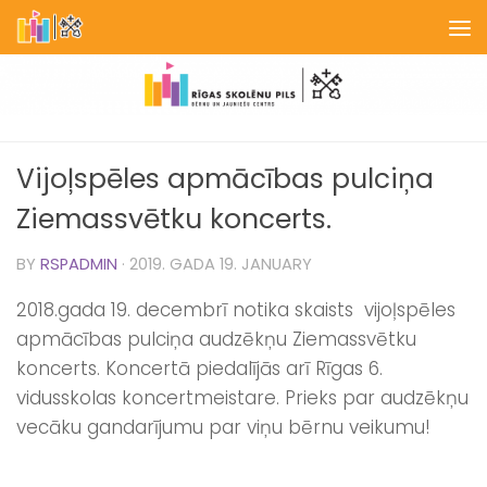
Skip to content
Vijoļspēles apmācības pulciņa
Ziemassvētku koncerts.
BY
RSPADMIN
·
2019. GADA 19. JANUARY
2018.gada 19. decembrī notika skaists vijoļspēles
apmācības pulciņa audzēkņu Ziemassvētku
koncerts. Koncertā piedalījās arī Rīgas 6.
vidusskolas koncertmeistare. Prieks par audzēkņu
vecāku gandarījumu par viņu bērnu veikumu!