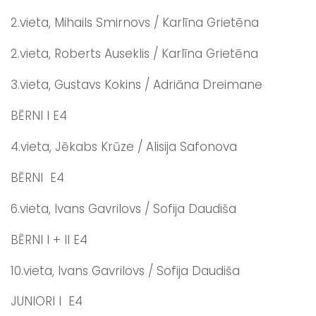
2.vieta, Mihails Smirnovs / Karlīna Grietēna
2.vieta, Roberts Auseklis / Karlīna Grietēna
3.vieta, Gustavs Kokins / Adriāna Dreimane
BĒRNI I E4
4.vieta, Jēkabs Krūze / Alisija Safonova
BĒRNI E4
6.vieta, Ivans Gavrilovs / Sofija Daudiša
BĒRNI I + II E4
10.vieta, Ivans Gavrilovs / Sofija Daudiša
JUNIORI I E4