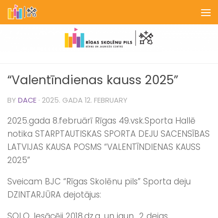
Skip to content
“Valentīndienas kauss 2025”
BY
DACE
·
2025. GADA 12. FEBRUARY
2025.gada 8.februārī Rīgas 49.vsk.Sporta Hallē
notika STARPTAUTISKAS SPORTA DEJU SACENSĪBAS
LATVIJAS KAUSA POSMS “VALENTĪNDIENAS KAUSS
2025”
Sveicam BJC “Rīgas Skolēnu pils” Sporta deju
DZINTARJŪRA dejotājus:
SOLO, Iesācēji 2018.dz.g. un jaun., 2 dejas