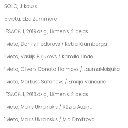
SOLO, J kauss
5.vieta, Elza Zemmere
IESĀCĒJI, 2019.dz.g., 1.līmenis, 2 dejas
1.vieta, Daniils Fjodorovs / Ketija Krumberga
1.vieta, Vasilijs Birjukovs / Kamilla Linde
1.vieta, Olivers Donato Holmovs / LaumaMoisjuka
1.vieta, Markuss Safonovs / Emīlija Vancāne
IESĀCĒJI, 2018.dz.g., 1.līmenis, 2 dejas
1.vieta, Mairis Ukrainskis / Rēzija Auziņa
1.vieta, Mairis Ukrainskis / Mia Dmitrova