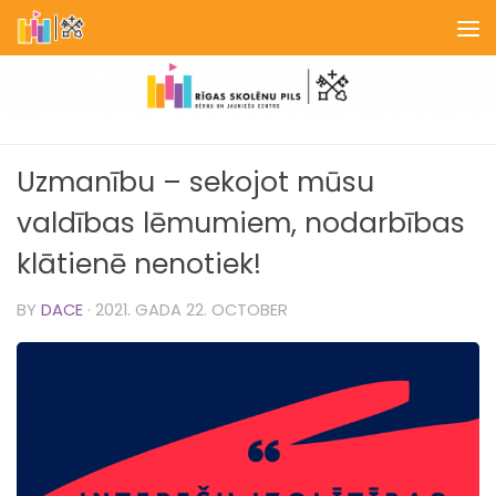
Skip to content
Uzmanību – sekojot mūsu
valdības lēmumiem, nodarbības
klātienē nenotiek!
BY
DACE
·
2021. GADA 22. OCTOBER