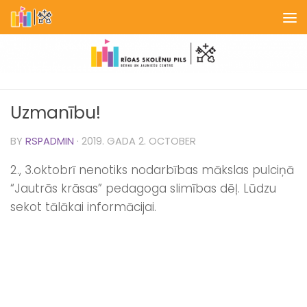
Skip to content
Uzmanību!
BY
RSPADMIN
·
2019. GADA 2. OCTOBER
2., 3.oktobrī nenotiks nodarbības mākslas pulciņā
“Jautrās krāsas” pedagoga slimības dēļ. Lūdzu
sekot tālākai informācijai.