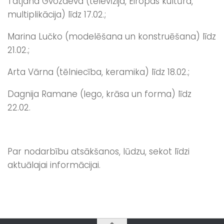
Tatjana Gvozdeva (televīzija, Eiropas kultūra,
multiplikācija) līdz 17.02.;
Marina Lučko (modelēšana un konstruēšana) līdz
21.02.;
Arta Vārna (tēlniecība, keramika) līdz 18.02.;
Dagnija Ramane (lego, krāsa un forma) līdz
22.02.
Par nodarbību atsākšanos, lūdzu, sekot līdzi
aktuālajai informācijai.