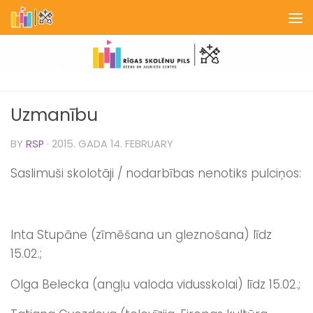
Skip to content
Uzmanību
BY
RSP
·
2015. GADA 14. FEBRUARY
Saslimuši skolotāji / nodarbības nenotiks pulciņos:
Inta Stupāne (zīmēšana un gleznošana) līdz
15.02.;
Olga Belecka (angļu valoda vidusskolai) līdz 15.02.;