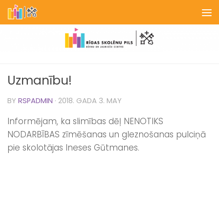
Skip to content
Uzmanību!
BY
RSPADMIN
·
2018. GADA 3. MAY
Informējam, ka slimības dēļ NENOTIKS
NODARBĪBAS zīmēšanas un gleznošanas pulciņā
pie skolotājas Ineses Gūtmanes.