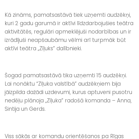
Kā zināms, pamatsastāvā tiek uzņemti audzēkņi,
kuri 2 gadu garumā ir aktīvi līdzdarbojušies teātra
aktivitātēs, regulāri apmeklējuši nodarbības un ir
izrādījuši neapšaubāmu vēlmi arī turpmāk būt
aktīvi teātra „Zīļuks” dalībnieki.
Šogad pamatsastāvā tika uzņemti 15 audzēkņi.
Lai nonāktu “Zīļuka valstībā” audzēkņiem bija
jāizpilda dažādi uzdevumi, kurus aptuveni pusotru
nedēļu plānoja „Zīļuka” radošā komanda – Anna,
Sintija un Gerds.
Viss sākās ar komandu orientēšanos pa Rīgas