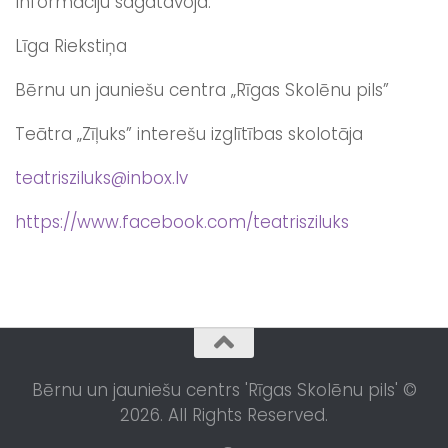
Informāciju sagatavoja:
Līga Riekstiņa
Bērnu un jauniešu centra „Rīgas Skolēnu pils”
Teātra „Zīļuks” interešu izglītības skolotāja
teatrisziluks@inbox.lv
https://www.facebook.com/teatrisziluks
Bērnu un jauniešu centrs 'Rīgas Skolēnu pils' ©
2026. All Rights Reserved.