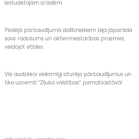
iestudētajām izrādēm.
Pēdējā pārbaudījumā dalībniekiem bija jāparāda
savs radošums un aktiermeistarības prasmes,
veidojot etīdes.
Visi audzēkņi veiksmīgi izturēja pārbaudījumus un
tika uzņemti “Zīļuka valstības” pamatsastāvā!