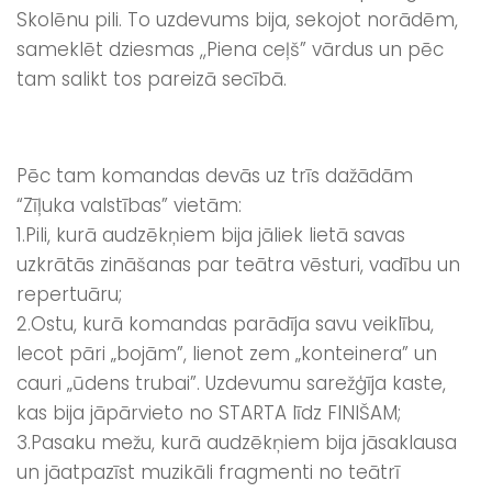
Skolēnu pili. To uzdevums bija, sekojot norādēm,
sameklēt dziesmas ,,Piena ceļš” vārdus un pēc
tam salikt tos pareizā secībā.
Pēc tam komandas devās uz trīs dažādām
“Zīļuka valstības” vietām:
1.Pili, kurā audzēkņiem bija jāliek lietā savas
uzkrātās zināšanas par teātra vēsturi, vadību un
repertuāru;
2.Ostu, kurā komandas parādīja savu veiklību,
lecot pāri „bojām”, lienot zem „konteinera” un
cauri „ūdens trubai”. Uzdevumu sarežģīja kaste,
kas bija jāpārvieto no STARTA līdz FINIŠAM;
3.Pasaku mežu, kurā audzēkņiem bija jāsaklausa
un jāatpazīst muzikāli fragmenti no teātrī