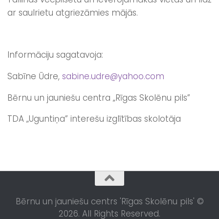
ar saulrietu atgriezāmies mājās.
Informāciju sagatavoja:
Sabīne Ūdre,
sabine.udre@yahoo.com
Bērnu un jauniešu centra „Rīgas Skolēnu pils”
TDA „Uguntiņa” interešu izglītības skolotāja
Bērnu un jauniešu centrs 'Rīgas Skolēnu pils' ©
2026. All Rights Reserved.