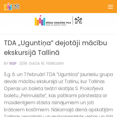
Skip to content
TDA „Uguntiņa” dejotāji mācību
ekskursijā Tallinā
BY
RSP
·
2016. GADA 16. FEBRUARY
Š.g. 6. un 7.februārī TDA ”Uguntiņa” jauniešu grupa
devās mācību ekskursijā uz Tallinu, kur Tallinas
Operas un baleta teātrī skatījās S. Prokofjeva
baletu „Pelnrušķīte”, kas patīkami pārsteidza ar
mūsdienīgiem stāsta risinājumiem un ļoti
krāšņiem kostīmiem. Nākamajā dienā apskatījām
Tallinas vecpilsētu un ievērojamākās vietas un līdz