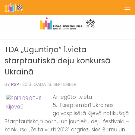
Skip to content
TDA „Uguntiņa” 1.vieta
starptautiskā deju konkursā
Ukrainā
BY
RSP
·
2013. GADA 18. SEPTEMBER
Ar iegūto 1.vietu
5.-11.septembrī Ukrainas
galvaspilsētā Kijevā notikušajā
Starptautiskajā bērnu un jauniešu deju festivālā –
konkursā „Zelta vārti 2013” atgriezusies Bērnu un