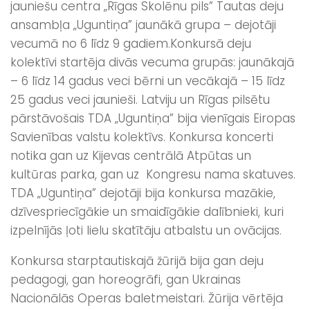
jauniešu centra „Rīgas Skolēnu pils” Tautas deju
ansambļa „Uguntiņa” jaunākā grupa – dejotāji
vecumā no 6 līdz 9 gadiem.
Konkursā deju
kolektīvi startēja divās vecuma grupās: jaunākajā
– 6 līdz 14 gadus veci bērni un vecākajā – 15 līdz
25 gadus veci jaunieši. Latviju un Rīgas pilsētu
pārstāvošais TDA „Uguntiņa” bija vienīgais Eiropas
Savienības valstu kolektīvs. Konkursa koncerti
notika gan uz Kijevas centrālā Atpūtas un
kultūras parka, gan uz Kongresu nama skatuves.
TDA „Uguntiņa” dejotāji bija konkursa mazākie,
dzīvespriecīgākie un smaidīgākie dalībnieki, kuri
izpelnījās ļoti lielu skatītāju atbalstu un ovācijas.
Konkursa starptautiskajā žūrijā bija gan deju
pedagogi, gan horeogrāfi, gan Ukrainas
Nacionālās Operas baletmeistari. Žūrija vērtēja