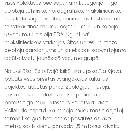
visus kolektīvus pēc septiņām kategorijām: gan
dejotāju tehnisko, horeogrāfisko, māksliniecisko,
muzikālo sagatavotību, nacionālos kostīmus un
to valkāšanas mākslu, dejotāju stāju un kopējo
uzvedumu. Liels bija TDA „Uguntiņa”
mākslinieciskās vadītājas Gitas Ūdres un mazo
dejotāju gandarījums un prieks par kopvērtējumā
iegūto 1.vietu jaunākajā vecuma grupā.
No uzstāšanās brīvajā laikā tika apskatīta Kijeva,
pabūts visos pilsētas svarīgākajos kultūras
objektos, atpūtas parkā, Zooloģijas muzejā,
apskatītas katedrāles un Eiropā lielākais
pareizticīgo mūku klosteris Pečerska Lavra.
Vislielākie iespaidi, kā minēja mūsu mazie dejotāji,
tomēr tika gūti braucot ar pasaules dziļāko
metro, kas ik dienu pārvadā 1,5 miljonus cilvēku.