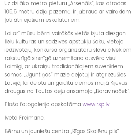
Uz dziļāko metro pieturu „Arsenāls”, kas atrodas
105,5 metru dziļā pazemē, ir jābrauc ar vairākiem
ļoti ātri ejošiem eskalatoriem.
Lai arī mūsu bērni vairākās vietās izjuta diezgan
lielu kultūras un sadzīves apstākļu šoku, vietējo
iedzīvotāju, konkursa organizatoru slāvu cilvēkiem
raksturīgā sirsnīgā uzņemšana atsvēra visu!
Laimīgi, ar ukraiņu tradicionālajiem suvenīriem
somās, „Uguntiņas” mazie dejotāji ir atgriezušies
Latvijā, lai dejotu un gaidītu ciemos maijā Kijevas
draugus no Tautas deju ansambļa „Baravinoček”.
Plaša fotogalerija apskatāma
www.rsp.lv
Iveta Freimane,
Bērnu un jauniešu centra „Rīgas Skolēnu pils”