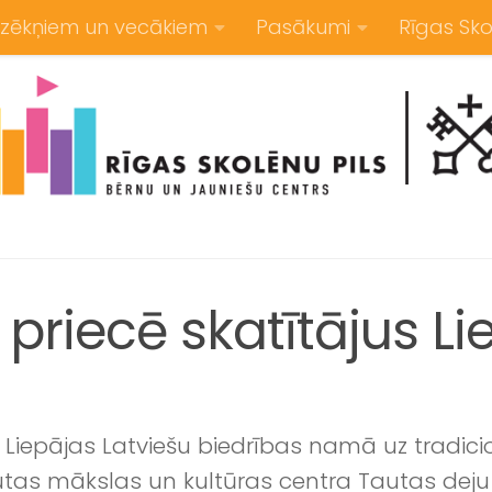
zēkņiem un vecākiem
Pasākumi
Rīgas Sko
priecē skatītājus Li
00 Liepājas Latviešu biedrības namā uz tradici
tas mākslas un kultūras centra Tautas deju 