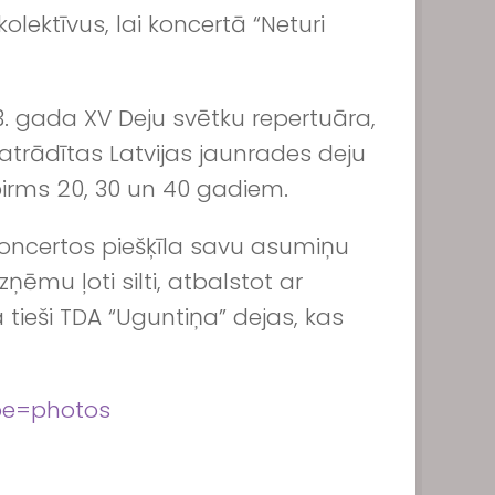
ektīvus, lai koncertā “Neturi
13. gada XV Deju svētku repertuāra,
 atrādītas Latvijas jaunrades deju
pirms 20, 30 un 40 gadiem.
 koncertos piešķīla savu asumiņu
ņēmu ļoti silti, atbalstot ar
 tieši TDA “Uguntiņa” dejas, kas
pe=photos