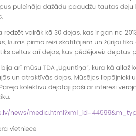
s pulcināja dažādu paaudžu tautas deju kol
s.
a redzēt vairāk kā 30 dejas, kas ir gan no 20
kuras pirmo reizi skatītājiem un žūrijai tika
iks celtas arī dejas, kas pēdējoreiz dejotas 
ū bija arī mūsu TDA „Uguntiņa”, kura kā allaž
jās un atraktīvās dejas. Mūsējos liepājnieki uz
ējo kolektīvu dejotāji paši ar interesi vēroja
iku.
me.lv/news/media.html?xml_id=44599&m_ty
ora vietniece