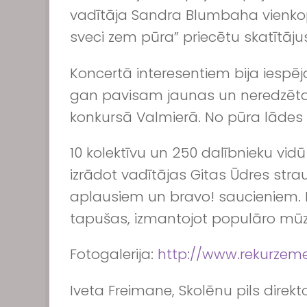
vadītāja Sandra Blumbaha vienkopu
sveci zem pūra” priecētu skatītāju
Koncertā interesentiem bija iespēj
gan pavisam jaunas un neredzētas, 
konkursā Valmierā. No pūra lādes t
10 kolektīvu un 250 dalībnieku vid
izrādot vadītājas Gitas Ūdres strau
aplausiem un bravo! saucieniem. Pār
tapušas, izmantojot populāro mūz
Fotogalerija:
http://www.rekurze
Iveta Freimane, Skolēnu pils direkt