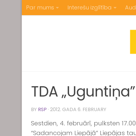
Par mums
Interešu izglītība
Aud
Skip to content
TDA „Uguntiņa” 
BY
RSP
·
2012. GADA 6. FEBRUARY
Sestdien, 4. februārī, pulksten 17.
“Sadancojam Liepājā” Liepājas tau