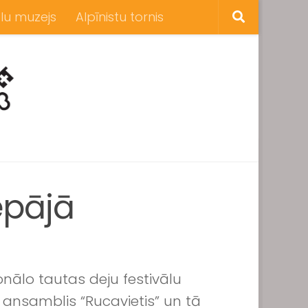
lu muzejs
Alpīnistu tornis
epājā
onālo tautas deju festivālu
ansamblis “Rucavietis” un tā