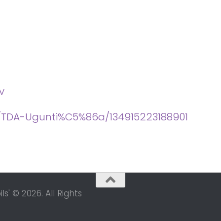
v
/TDA-Ugunti%C5%86a/134915223188901
s' © 2026. All Rights