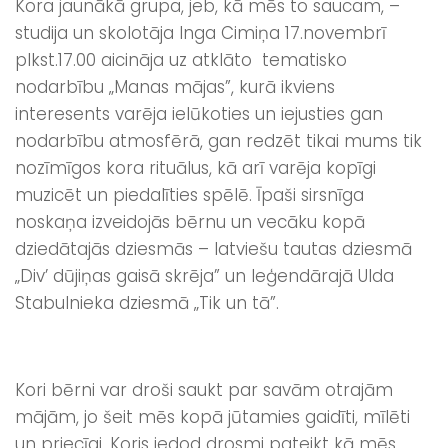
Kora jaunākā grupa, jeb, kā mēs to saucam, –
studija un skolotāja Inga Cimiņa 17.novembrī
plkst.17.00 aicināja uz atklāto tematisko
nodarbību „Manas mājas”, kurā ikviens
interesents varēja ielūkoties un iejusties gan
nodarbību atmosfērā, gan redzēt tikai mums tik
nozīmīgos kora rituālus, kā arī varēja kopīgi
muzicēt un piedalīties spēlē. Īpaši sirsnīga
noskaņa izveidojās bērnu un vecāku kopā
dziedātajās dziesmās – latviešu tautas dziesmā
„Div’ dūjiņas gaisā skrēja” un leģendārajā Ulda
Stabulnieka dziesmā „Tik un tā”.
Kori bērni var droši saukt par savām otrajām
mājām, jo šeit mēs kopā jūtamies gaidīti, mīlēti
un priecīgi. Koris iedod drosmi pateikt kā mēs