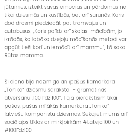
jūtamies, izteikt savas emocijas un pārdomas ne
tikai dziesmās un kustībās, bet arī sarunās. Koris
dod drosmi piedziedāt pat tramvajus un
autobusus. „Koris palīdz arī skolas mācībām, jo
izrādās, ka labāko dzejoļu mācīšanās metodi var
apgūt tieši korī un iemācīt arī mammu”, tā saka
Rūtas mamma.
Šī diena bija nozīmīga arī īpašās kamerkora
„Tonika” dziesmu saraksta – grāmatiņas
atvēršanu „100 līdz 100”. Tajā pierakstīsim tikai
pašas, pašas mīļākās kamerkora „Tonika”
latviešu komponistu dziesmas. Sekojiet mums arī
sociālajos tīklos ar mirkļbirkām #Latvijai100 un
#100līdz100.