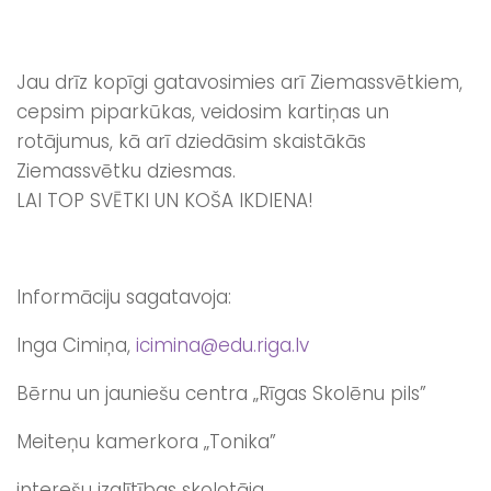
Jau drīz kopīgi gatavosimies arī Ziemassvētkiem,
cepsim piparkūkas, veidosim kartiņas un
rotājumus, kā arī dziedāsim skaistākās
Ziemassvētku dziesmas.
LAI TOP SVĒTKI UN KOŠA IKDIENA!
Informāciju sagatavoja:
Inga Cimiņa,
icimina@edu.riga.lv
Bērnu un jauniešu centra „Rīgas Skolēnu pils”
Meiteņu kamerkora „Tonika”
interešu izglītības skolotāja