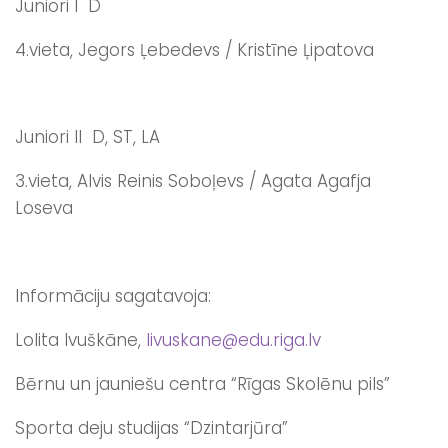
Juniori I D
4.vieta, Jegors Ļebedevs / Kristīne Ļipatova
Juniori II D, ST, LA
3.vieta, Alvis Reinis Soboļevs / Agata Agafja
Loseva
Informāciju sagatavoja:
Lolita Ivuškāne,
livuskane@edu.riga.lv
Bērnu un jauniešu centra “Rīgas Skolēnu pils”
Sporta deju studijas “Dzintarjūra”