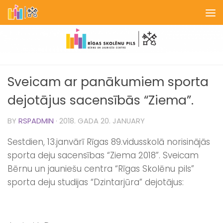
Skip to content
Sveicam ar panākumiem sporta
dejotājus sacensībās “Ziema”.
BY
RSPADMIN
·
2018. GADA 20. JANUARY
Sestdien, 13.janvārī Rīgas 89.vidusskolā norisinājās
sporta deju sacensības “Ziema 2018”. Sveicam
Bērnu un jauniešu centra “Rīgas Skolēnu pils”
sporta deju studijas “Dzintarjūra” dejotājus: