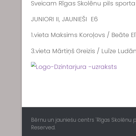
Sveicam Rīgas Skolēnu pils sporta 
JUNIORI II, JAUNIEŠI E6
1.vieta Maksims Koroļovs / Beāte E
3.vieta Mārtiņš Greizis / Luīze Ludā
Bērnu un jauniešu centrs 'Rīgas Skolēnu pil
Reserved.