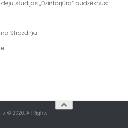
deju studijas „Dzintarjūra” audzēkņus:
līna Strazdiņa
ne
s' © 2026. All Rights