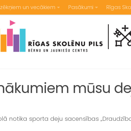
zēkņiem un vecākiem
Pasākumi
Rīgas Sko
nākumiem mūsu dej
kolā notika sporta deju sacensības „Draudzīb