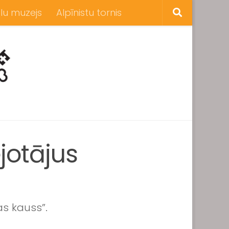
lu muzejs
Alpīnistu tornis
otājus
as kauss”.