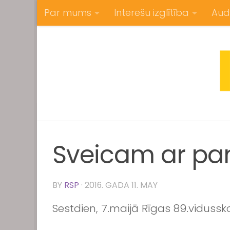
Par mums
Interešu izglītība
Aud
Skip to content
Sveicam ar pa
BY
RSP
·
2016. GADA 11. MAY
Sestdien, 7.maijā Rīgas 89.viduss