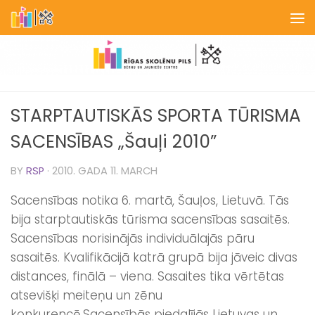
Skip to content
STARPTAUTISKĀS SPORTA TŪRISMA
SACENSĪBAS „Šauļi 2010”
BY
RSP
·
2010. GADA 11. MARCH
Sacensības notika 6. martā, Šauļos, Lietuvā. Tās
bija starptautiskās tūrisma sacensības sasaitēs.
Sacensības norisinājās individuālajās pāru
sasaitēs. Kvalifikācijā katrā grupā bija jāveic divas
distances, finālā – viena. Sasaites tika vērtētas
atsevišķi meiteņu un zēnu
konkurencē.
Sacensībās piedalījās Lietuvas un