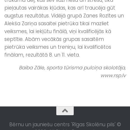
pieļautas vairākas kļūdas, kas arī traucēja gūt
augstus rezultātus. Vidējā grupā Zanes Rozītes un
Alekša Zariņa sasaitei pietrūka tikai mazliet
veiksmes, lai iekļūtu finālā, viņi kvalificējās kā
septītie. Abām vecākās grupas sasaitēm
pietrūka veiksmes un treniņu, lai kvalificētos
finālam, rezultātā 8. un 11. vieta.
Baiba Zāle, sporta tūrisma pulciņa skolotāja,
www.rsp.lv
Bērnu un jauniešu centrs 'Rīgas Skolēnu pils' ©