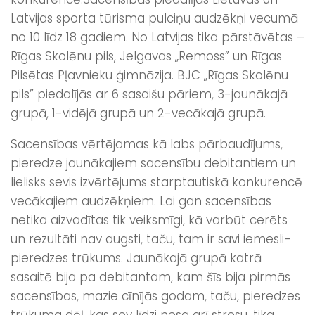
Latvijas sporta tūrisma pulciņu audzēkņi vecumā
no 10 līdz 18 gadiem. No Latvijas tika pārstāvētas –
Rīgas Skolēnu pils, Jelgavas „Remoss” un Rīgas
Pilsētas Pļavnieku ģimnāzija. BJC „Rīgas Skolēnu
pils” piedalījās ar 6 sasaišu pāriem, 3-jaunākajā
grupā, 1-vidējā grupā un 2-vecākajā grupā.
Sacensības vērtējamas kā labs pārbaudījums,
pieredze jaunākajiem sacensību debitantiem un
lielisks sevis izvērtējums starptautiskā konkurencē
vecākajiem audzēkņiem. Lai gan sacensības
netika aizvadītas tik veiksmīgi, kā varbūt cerēts
un rezultāti nav augsti, taču, tam ir savi iemesli-
pieredzes trūkums. Jaunākajā grupā katrā
sasaitē bija pa debitantam, kam šīs bija pirmās
sacensības, mazie cīnījās godam, taču, pieredzes
trūkuma dēļ, kas sev līdzi nesa arī stresu, tika