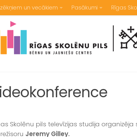
zēkņiem un vecākiem
Pasākumi
Rīgas Sko
videokonference
gas Skolēnu pils televīzijas studija organizēj
 režisoru
Jeremy Gilley.