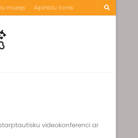
lu muzejs
Alpīnistu tornis
a starptautisku videokonferenci ar