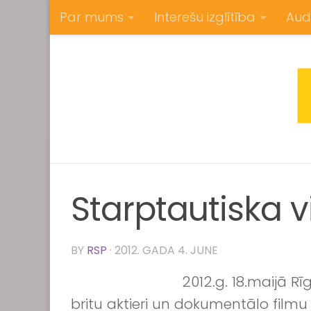
Par mums
Interešu izglītība
Aud
Skip to content
Starptautiska 
BY
RSP
·
2012. GADA 4. JUNE
2012.g. 18.maijā Rī
britu aktieri un dokumentālo filmu