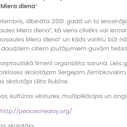
 Miera diena
”
tembris, dibināta 2001. gadā un to ierosinājis
saules Miera diena”, kā viens cilvēks var iero
pasaules Miera diena” un kāds varētu būt nā
n daudziem citiem jautājumiem guvām tiešsa
tarptautiskā līmenī organizēta saruna. Liel
atorklases skolotājam Sergejam Zembkovskim.
skolotāja Lilita Rubīne.
jas, kultūras vēstures, multiplikācijas un angļ
:
http://peaceoneday.org/
bas skolotāja