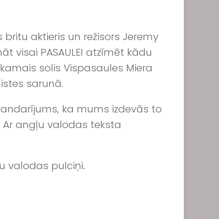
 britu aktieris un režisors Jeremy
sināt visai PASAULEI atzīmēt kādu
kamais solis Vispasaules Miera
istes sarunā.
s gandarījums, ka mums izdevās to
 Ar angļu valodas teksta
u valodas pulciņi.