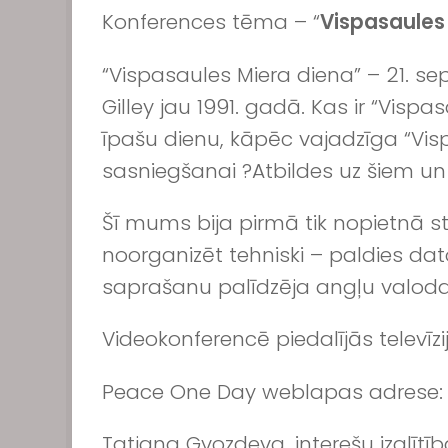
Konferences tēma – “
Vispasaules
“Vispasaules Miera diena” – 21. sep
Gilley jau 1991. gadā. Kas ir “Vispa
īpašu dienu, kāpēc vajadzīga “Vis
sasniegšanai ?
Atbildes uz šiem u
Šī mums bija pirmā tik nopietnā s
noorganizēt tehniski – paldies d
saprašanu palīdzēja angļu valodas 
Videokonferencē piedalījās televīzi
Peace One Day weblapas adrese
Tatjana Gvozdeva, interešu izglītī