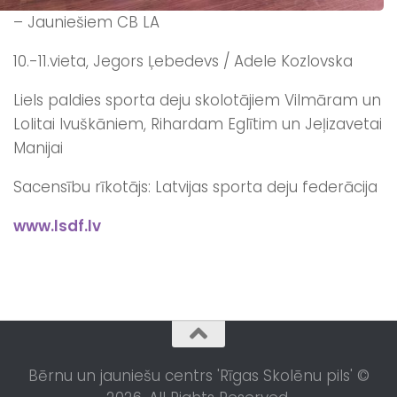
– Jauniešiem CB LA
10.-11.vieta, Jegors Ļebedevs / Adele Kozlovska
Liels paldies sporta deju skolotājiem Vilmāram un
Lolitai Ivuškāniem, Rihardam Eglītim un Jeļizavetai
Manijai
Sacensību rīkotājs: Latvijas sporta deju federācija
www.lsdf.lv
Bērnu un jauniešu centrs 'Rīgas Skolēnu pils' ©