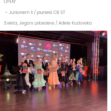
OPEN”
– Junioriem II / jaunieši CB ST
3.vieta, Jegors Ļebedevs / Adele Kozlovska