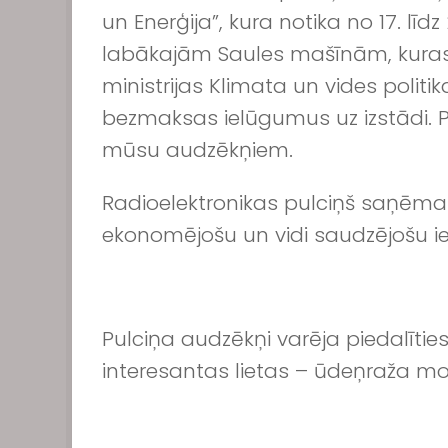
un Enerģija”, kura notika no 17. lī
labākajām Saules mašīnām, kuras b
ministrijas Klimata un vides poli
bezmaksas ielūgumus uz izstādi. Pu
mūsu audzēkņiem.
Radioelektronikas pulciņš saņēma 
ekonomējošu un vidi saudzējošu ier
Pulciņa audzēkņi varēja piedalīt
interesantas lietas – ūdeņraža moto