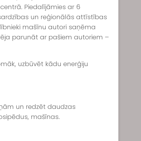
 centrā. Piedalījāmies ar 6
sardzības un reģionālās attīstības
alībnieki mašīnu autori saņēma
varēja parunāt ar pašiem autoriem –
pmāk, uzbūvēt kādu enerģiju
aiņām un redzēt daudzas
elosipēdus, mašīnas.