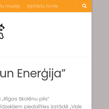
lu muzejs
Alpīnistu tornis
 un Enerģija”
 „Rīgas Skolēnu pils”
īdzekļiem piedalīties izstādē „Vide