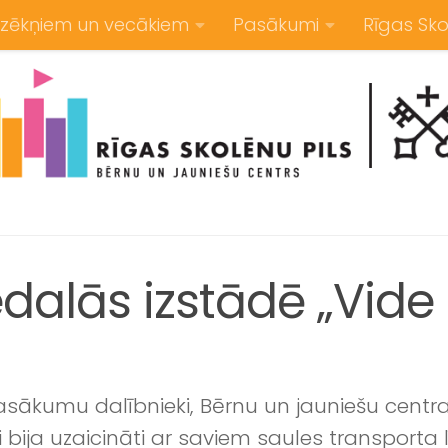
zēkņiem un vecākiem
Pasākumi
Rīgas Sko
edalās izstādē „Vide
pasākumu dalībnieki, Bērnu un jauniešu centra
bija uzaicināti ar saviem saules transporta l