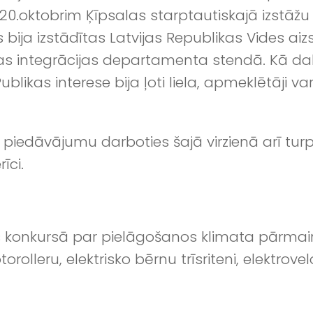
dz 20.oktobrim Ķīpsalas starptautiskajā izstāžu
ija izstādītas Latvijas Republikas Vides aiz
tikas integrācijas departamenta stendā. Kā d
blikas interese bija ļoti liela, apmeklētāji 
piedāvājumu darboties šajā virzienā arī tur
īci.
ies konkursā par pielāgošanos klimata pārm
rolleru, elektrisko bērnu trīsriteni, elektrov