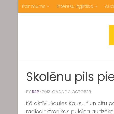
Par mums
Interešu izglītība
Aud
Skip to content
Skolēnu pils pi
BY
RSP
·
2013. GADA 27. OCTOBER
Kā aktīvi „Saules Kausu ” un citu 
radioelektronikas pulciņa audzēkņi 