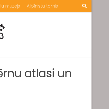
lu muzejs
Alpīnistu tornis
ērnu atlasi un