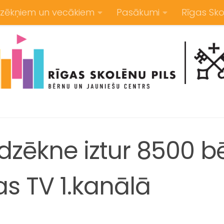
zēkņiem un vecākiem
Pasākumi
Rīgas Sko
dzēkne iztur 8500 b
as TV 1.kanālā