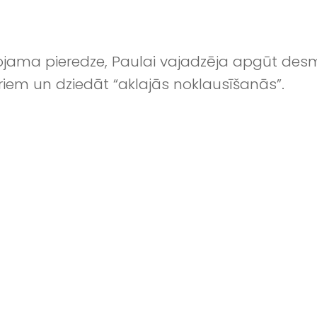
tojama pieredze, Paulai vajadzēja apgūt desmi
riem un dziedāt “aklajās noklausīšanās”.