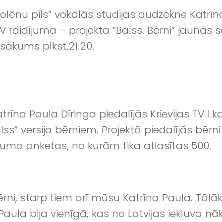
olēnu pils” vokālās studijas audzēkne Katrīna
TV raidījuma – projekta “Balss. Bērni” jaunās
sākums plkst.21.20.
īna Paula Dīringa piedalījās Krievijas TV 1.kan
lss” versija bērniem. Projektā piedalījās bē
kuma anketas, no kurām tika atlasītas 500.
rni, starp tiem arī mūsu Katrīna Paula. Tālāk p
ula bija vienīgā, kas no Latvijas iekļuva nā