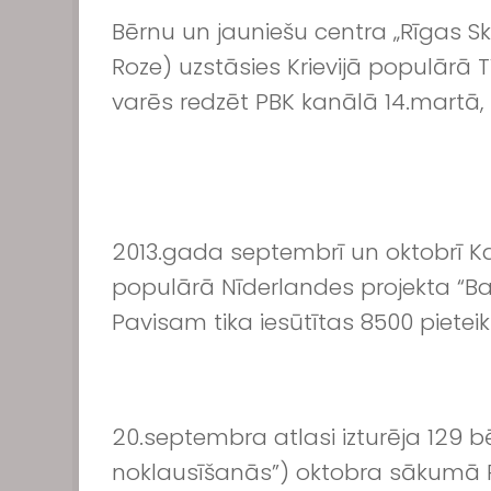
Bērnu un jauniešu centra „Rīgas Sk
Roze) uzstāsies Krievijā populārā 
varēs redzēt PBK kanālā 14.martā, 
2013.gada septembrī un oktobrī Katr
populārā Nīderlandes projekta “Ba
Pavisam tika iesūtītas 8500 pietei
20.septembra atlasi izturēja 129 bē
noklausīšanās”) oktobra sākumā Pa