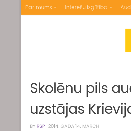
Par mums
Interešu izglītība
Aud
Skip to content
Skolēnu pils au
uzstājas Krievij
BY
RSP
·
2014. GADA 14. MARCH