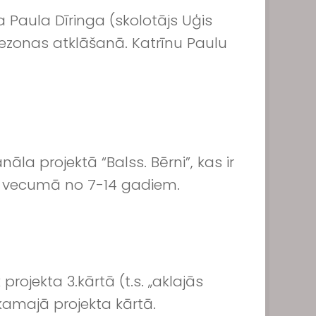
 Paula Dīringa (skolotājs Uģis
 sezonas atklāšanā. Katrīnu Paulu
āla projektā “Balss. Bērni”, kas ir
rni vecumā no 7-14 gadiem.
rojekta 3.kārtā (t.s. „aklajās
kamajā projekta kārtā.