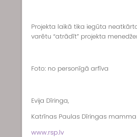
Projekta laikā tika iegūta neatkār
varētu “atrādīt” projekta menedže
Foto: no personīgā arfīva
Evija Dīringa,
Katrīnas Paulas Dīringas mamma
www.rsp.lv