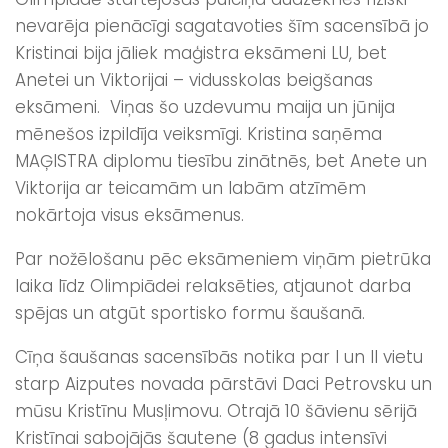
nevarēja pienācīgi sagatavoties šīm sacensībā jo
Kristinai bija jāliek maģistra eksāmeni LU, bet
Anetei un Viktorijai – vidusskolas beigšanas
eksāmeni. Viņas šo uzdevumu maija un jūnija
mēnešos izpildīja veiksmīgi. Kristina saņēma
MAĢISTRA diplomu tiesību zinātnēs, bet Anete un
Viktorija ar teicamām un labām atzīmēm
nokārtoja visus eksāmenus.
Par nožēlošanu pēc eksāmeniem viņām pietrūka
laika līdz Olimpiādei relaksēties, atjaunot darba
spējas un atgūt sportisko formu šaušanā.
Cīņa šaušanas sacensībās notika par I un II vietu
starp Aizputes novada pārstāvi Daci Petrovsku un
mūsu Kristīnu Musļimovu. Otrajā 10 šāvienu sērijā
Kristīnai sabojājās šautene (8 gadus intensīvi