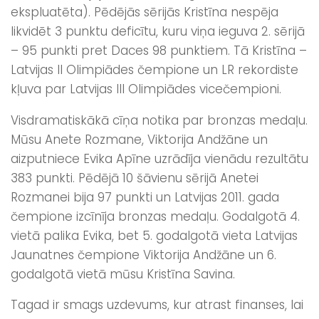
ekspluatēta). Pēdējās sērijās Kristīna nespēja
likvidēt 3 punktu deficītu, kuru viņa ieguva 2. sērijā
– 95 punkti pret Daces 98 punktiem. Tā Kristīna –
Latvijas II Olimpiādes čempione un LR rekordiste
kļuva par Latvijas III Olimpiādes vicečempioni.
Visdramatiskākā cīņa notika par bronzas medaļu.
Mūsu Anete Rozmane, Viktorija Andžāne un
aizputniece Evika Apīne uzrādīja vienādu rezultātu
383 punkti. Pēdējā 10 šāvienu sērijā Anetei
Rozmanei bija 97 punkti un Latvijas 2011. gada
čempione izcīnīja bronzas medaļu. Godalgotā 4.
vietā palika Evika, bet 5. godalgotā vieta Latvijas
Jaunatnes čempione Viktorija Andžāne un 6.
godalgotā vietā mūsu Kristīna Savina.
Tagad ir smags uzdevums, kur atrast finanses, lai