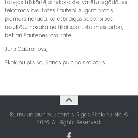
Latvijas trīskārtējai rekordistei varētu iegādāties
teicamas kvalitātes šauteni. Augšminētais
piemērs norāda, ka atbildīgās sacensībās
rezultātu nosaka ne tikai sportista meistarība,
bet arī šautenes kvalitāte.
Juris Gabranovs,
Skolēnu pils šaušanas pulciņa skolotājs
Bērnu un jauniešu centrs 'Rīgas Skolēnu pils' ©
2026. All Rights Reserved.