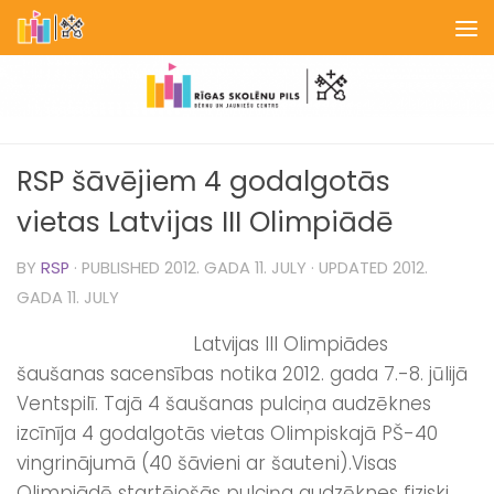
Skip to content
RSP šāvējiem 4 godalgotās
vietas Latvijas III Olimpiādē
BY
RSP
· PUBLISHED
2012. GADA 11. JULY
· UPDATED
2012.
GADA 11. JULY
Latvijas III Olimpiādes
šaušanas sacensības notika 2012. gada 7.-8. jūlijā
Ventspilī. Tajā 4 šaušanas pulciņa audzēknes
izcīnīja 4 godalgotās vietas Olimpiskajā PŠ-40
vingrinājumā (40 šāvieni ar šauteni).
Visas
Olimpiādē startējošās pulciņa audzēknes fiziski