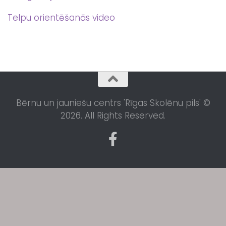
Telpu orientēšanās video
Bērnu un jauniešu centrs 'Rīgas Skolēnu pils' ©
2026. All Rights Reserved.