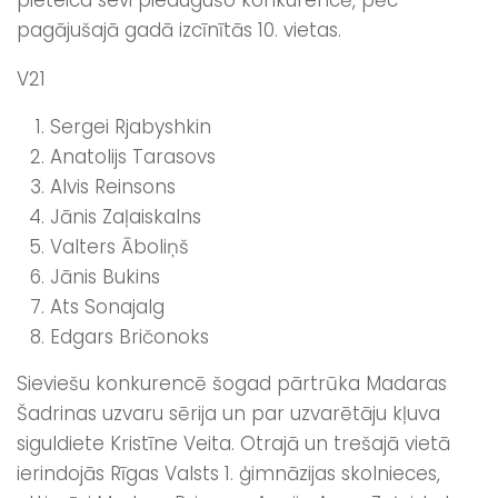
pagājušajā gadā izcīnītās 10. vietas.
V21
Sergei Rjabyshkin
Anatolijs Tarasovs
Alvis Reinsons
Jānis Zaļaiskalns
Valters Āboliņš
Jānis Bukins
Ats Sonajalg
Edgars Bričonoks
Sieviešu konkurencē šogad pārtrūka Madaras
Šadrinas uzvaru sērija un par uzvarētāju kļuva
siguldiete Kristīne Veita. Otrajā un trešajā vietā
ierindojās Rīgas Valsts 1. ģimnāzijas skolnieces,