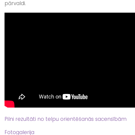
pārvaldi.
Pilni rezultāti no telpu orientēšanās sacensībām
Fotogalerija