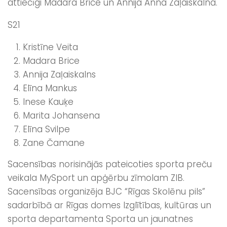
attiecīgi Madara Brice un Annija Anna Zaļaiskalna.
S21
Kristīne Veita
Madara Brice
Annija Zaļaiskalns
Elīna Mankus
Inese Kauķe
Marita Johansena
Elīna Svilpe
Zane Čamane
Sacensības norisinājās pateicoties sporta preču
veikala MySport un apģērbu zīmolam ZIB.
Sacensības organizēja BJC “Rīgas Skolēnu pils”
sadarbībā ar Rīgas domes Izglītības, kultūras un
sporta departamenta Sporta un jaunatnes