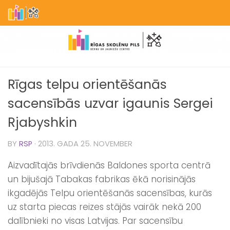
Skip to content
Rīgas telpu orientēšanās
sacensībās uzvar igaunis Sergei
Rjabyshkin
BY
RSP
·
2013. GADA 25. NOVEMBER
Aizvadītajās brīvdienās Baldones sporta centrā
un bijušajā Tabakas fabrikas ēkā norisinājās
ikgadējās Telpu orientēšanās sacensības, kurās
uz starta piecas reizes stājās vairāk nekā 200
dalībnieki no visas Latvijas. Par sacensību