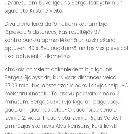
uzvarētājiem kļuva igaunis Sergei Rjabyshkin un
siguldiete Kristīne Veita.
Divu dienu laikā dalībniekiem katram bija
jāpieveic 5 distances, kas rezultējās 97
kontrolpunktu apmeklēšanā un uzskriešana
aptuveni 40 stāvu augstumā, un tas viss pieveicot
tikai aptuveni 4 kilometrus.
Ātrākais no visiem dalībniekiem bija igaunis
Sergejs Rjabyshkin, kurš visas distances veica
37.03 minūtēs, apsteidzot labāko Latvijas telpu-O
meistaru Anatoliju Tarasovu par vairāk nekā 3
minūtēm. Sergejs uzvarēja Rīgā arī pagājušajā
gadā un Igaunijas telpu-O sacensību seriālā
izcīnīja 2. vietā. Trešo vietu izcīnīja Rīgas Valsts 1.
ģimnāzijas skolnieks Alvis Reinsons, kurš lieliski
pieteica sevi pieaugušo konkurencē, pēc