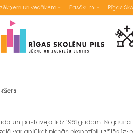
zēkņiem un vecākiem
Pasākumi
Rīgas Sko
ikšers
.gadā un pastāvēja līdz 1951.gadam. No jaun
ejā var aplūkot piecās ekspozīciju zālēs izvie