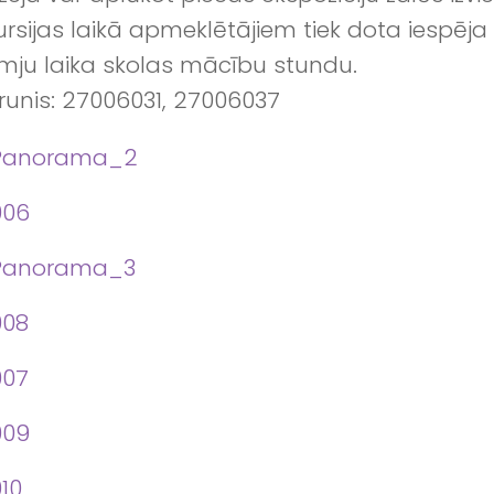
rsijas laikā apmeklētājiem tiek dota iespēja
omju laika skolas mācību stundu.
runis: 27006031, 27006037