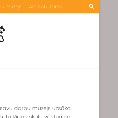
lu muzejs
Alpīnistu tornis
a savu darbu muzejs uzsāka
totu Rīgas skolu vēsturi no