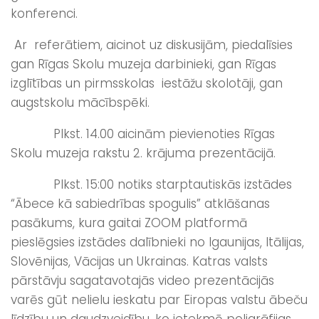
konferenci.
Ar referātiem, aicinot uz diskusijām, piedalīsies
gan Rīgas Skolu muzeja darbinieki, gan Rīgas
izglītības un pirmsskolas iestāžu skolotāji, gan
augstskolu mācībspēki.
Plkst. 14.00 aicinām pievienoties Rīgas
Skolu muzeja rakstu 2. krājuma prezentācijā.
Plkst. 15:00 notiks starptautiskās izstādes
“Ābece kā sabiedrības spogulis” atklāšanas
pasākums, kura gaitai ZOOM platformā
pieslēgsies izstādes dalībnieki no Igaunijas, Itālijas,
Slovēnijas, Vācijas un Ukrainas. Katras valsts
pārstāvju sagatavotajās video prezentācijās
varēs gūt nelielu ieskatu par Eiropas valstu ābeču
līdzību un daudzveidību, ko ietekmē poligrāfijas,