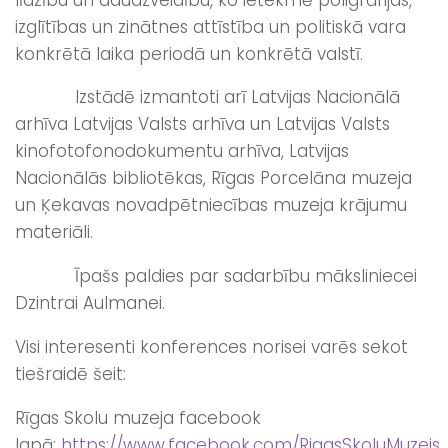
izglītības un zinātnes attīstība un politiskā vara
konkrētā laika periodā un konkrētā valstī.
Izstādē izmantoti arī Latvijas Nacionālā
arhīva Latvijas Valsts arhīva un Latvijas Valsts
kinofotofonodokumentu arhīva, Latvijas
Nacionālās bibliotēkas, Rīgas Porcelāna muzeja
un Ķekavas novadpētniecības muzeja krājumu
materiāli.
Īpašs paldies par sadarbību māksliniecei
Dzintrai Aulmanei.
Visi interesenti konferences norisei varēs sekot
tiešraidē šeit:
Rīgas Skolu muzeja facebook
lapā:
https://www.facebook.com/RigasSkoluMuzejs