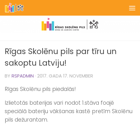
Skip to content
Rīgas Skolēnu pils par tīru un
sakoptu Latviju!
BY
RSPADMIN
·
2017. GADA 17. NOVEMBER
Rīgas Skolēnu pils piedalās!
Izlietotās baterijas vari nodot 1.stāva foajē
speciālā bateriju vākšanas kastē pretīm Skolēnu
pils dežurantam.