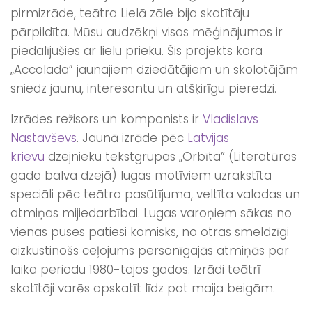
pirmizrāde, teātra Lielā zāle bija skatītāju
pārpildīta. Mūsu audzēkņi visos mēģinājumos ir
piedalījušies ar lielu prieku. Šis projekts kora
„Accolada” jaunajiem dziedātājiem un skolotājām
sniedz jaunu, interesantu un atšķirīgu pieredzi.
Izrādes režisors un komponists ir
Vladislavs
Nastavševs
. Jaunā izrāde pēc
Latvijas
krievu
dzejnieku tekstgrupas „Orbīta” (Literatūras
gada balva dzejā) lugas motīviem uzrakstīta
speciāli pēc teātra pasūtījuma, veltīta valodas un
atmiņas mijiedarbībai. Lugas varoņiem sākas no
vienas puses patiesi komisks, no otras smeldzīgi
aizkustinošs ceļojums personīgajās atmiņās par
laika periodu 1980-tajos gados. Izrādi teātrī
skatītāji varēs apskatīt līdz pat maija beigām.