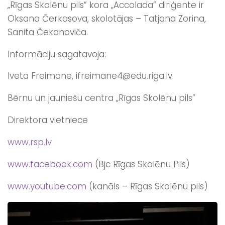
„Rīgas Skolēnu pils” kora „Accolada” diriģente ir
Oksana Čerkasova, skolotājas – Tatjana Zorina,
Sanita Čekanoviča.
Informāciju sagatavoja:
Iveta Freimane, ifreimane4@edu.riga.lv
Bērnu un jauniešu centra „Rīgas Skolēnu pils”
Direktora vietniece
www.rsp.lv
www.facebook.com
(Bjc Rīgas Skolēnu Pils)
www.youtube.com
(kanāls – Rīgas Skolēnu pils)