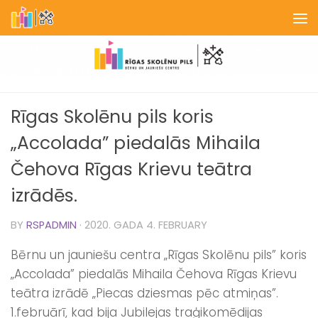
Skip to content
Rīgas Skolēnu pils koris
„Accolada” piedalās Mihaila
Čehova Rīgas Krievu teātra
izrādēs.
BY
RSPADMIN
·
2020. GADA 4. FEBRUARY
Bērnu un jauniešu centra „Rīgas Skolēnu pils” koris
„Accolada” piedalās Mihaila Čehova Rīgas Krievu
teātra izrādē „Piecas dziesmas pēc atmiņas”.
1.februārī, kad bija Jubilejas traģikomēdijas