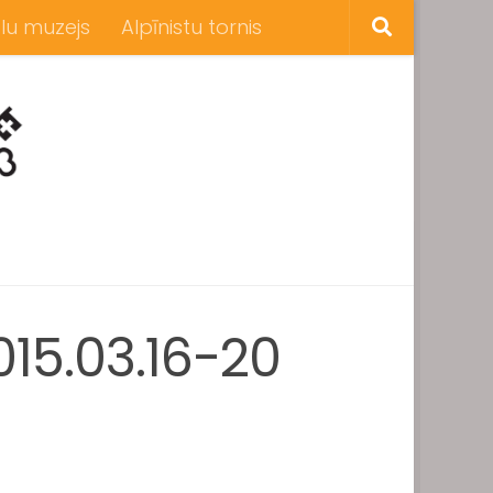
lu muzejs
Alpīnistu tornis
015.03.16-20