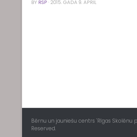
BY
RSP
·
2015. GADA 9. APRIL
Bērnu un jauniešu centrs 'Rīgas Skolēnu pil
Reserved.