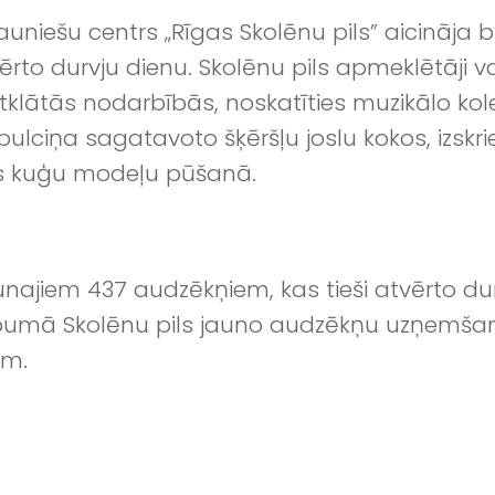
auniešu centrs „Rīgas Skolēnu pils” aicināja
ērto durvju dienu. Skolēnu pils apmeklētāji va
atklātās nodarbībās, noskatīties muzikālo ko
pulciņa sagatavoto šķēršļu joslu kokos, izskr
es kuģu modeļu pūšanā.
unajiem 437 audzēkņiem, kas tieši atvērto du
umā Skolēnu pils jauno audzēkņu uzņemšanā r
em.