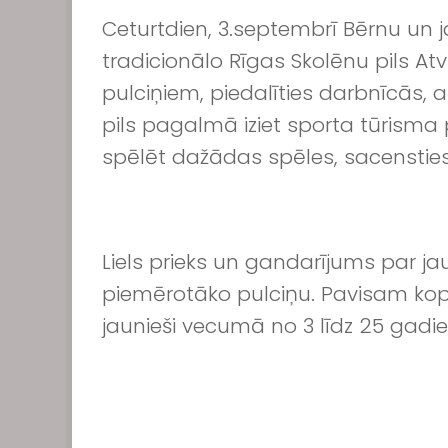
Ceturtdien, 3.septembrī Bērnu un j
tradicionālo Rīgas Skolēnu pils Atv
pulciņiem, piedalīties darbnīcās, 
pils pagalmā iziet sporta tūrisma 
spēlēt dažādas spēles, sacensti
Liels prieks un gandarījums par ja
piemērotāko pulciņu. Pavisam kop
jaunieši vecumā no 3 līdz 25 gadi