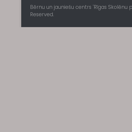
Bērnu un jauniešu centrs 'Rīgas Skolēnu pil
Reserved.