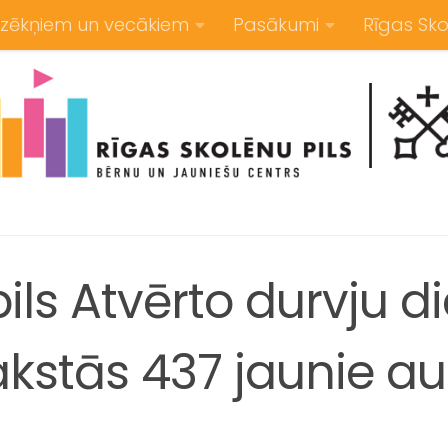
zēkņiem un vecākiem
Pasākumi
Rīgas Sko
ils Atvērto durvju d
akstās 437 jaunie a