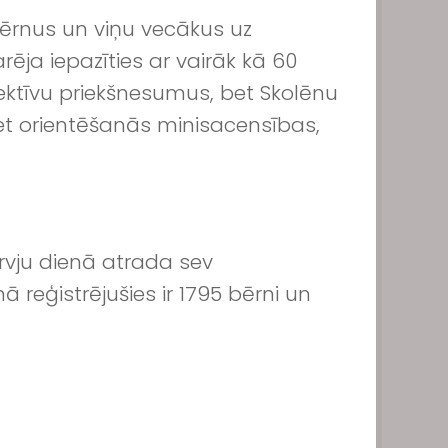
 bērnus un viņu vecākus uz
rēja iepazīties ar vairāk kā 60
lektīvu priekšnesumus, bet Skolēnu
iet orientēšanās minisacensības,
rvju dienā atrada sev
eģistrējušies ir 1795 bērni un