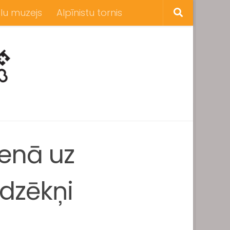
lu muzejs
Alpīnistu tornis
ienā uz
udzēkņi