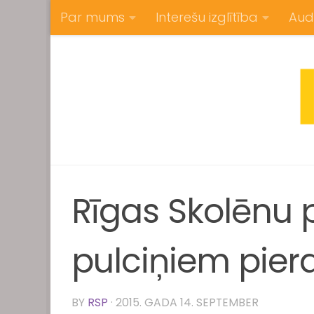
Par mums
Interešu izglītība
Aud
Skip to content
Rīgas Skolēnu p
pulciņiem pier
BY
RSP
·
2015. GADA 14. SEPTEMBER