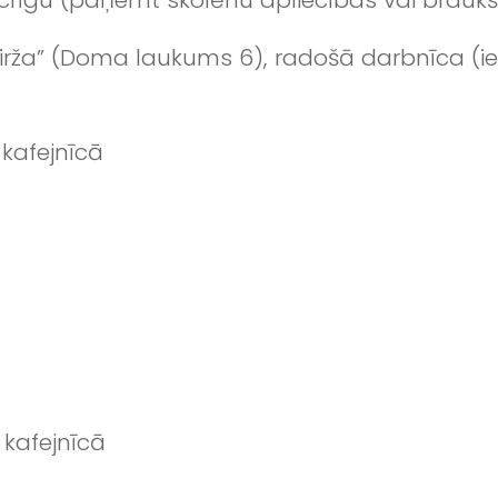
Birža” (Doma laukums 6), radošā darbnīca (iee
 kafejnīcā
 kafejnīcā