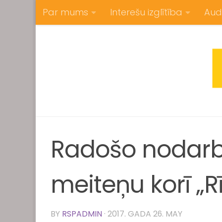
Par mums
Interešu izglītība
Aud
Skip to content
Radošo nodarbī
meiteņu korī „R
BY
RSPADMIN
·
2017. GADA 26. MAY