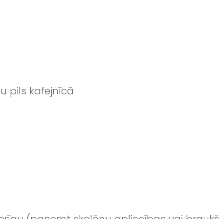
u pils kafejnīcā
ecrīgu (paņemt skolēnu apliecības vai brauk