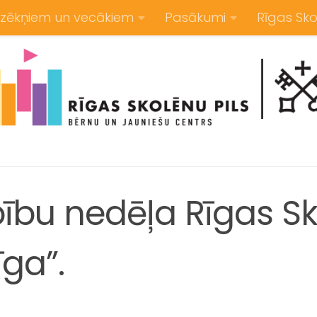
zēkņiem un vecākiem
Pasākumi
Rīgas Sko
bu nedēļa Rīgas Sk
īga”.