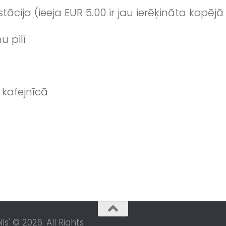
stācija (ieeja EUR 5.00 ir jau ierēķināta kop
u pilī
 kafejnīcā
s' © 2026. All Rights