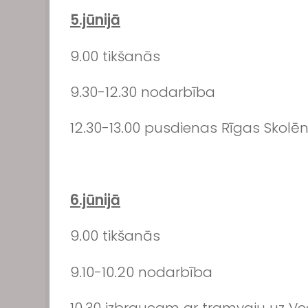
5.jūnijā
9.00 tikšanās
9.30-12.30 nodarbība
12.30-13.00 pusdienas Rīgas Skolēn
6.jūnijā
9.00 tikšanās
9.10-10.20 nodarbība
10.30 izbraucam ar tramvaju uz V