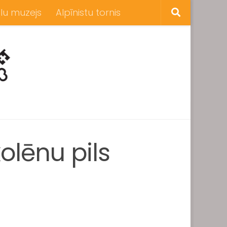
lu muzejs
Alpīnistu tornis
olēnu pils