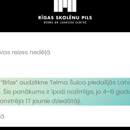
vas reizes nedēļā
rīze” audzēkne Telma Šulca piedalījās Latvij
ietu. Šis panākums ir īpaši nozīmīgs, jo 4–6 g
strēja 17 jaunie dziedātāji.
jā