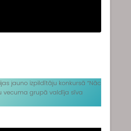
as jauno izpildītāju konkursā “Nāc
adu vecuma grupā valdīja sīva