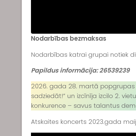
Nodarbības bezmaksas
Nodarbības katrai grupai notiek di
Papildus informācija: 26539239
2026. gada 28. martā popgrupas “B
sadziedāt!” un izcīnīja izcilo 2. v
konkurence – savus talantus demon
Atskaites koncerts 2023.gada mai