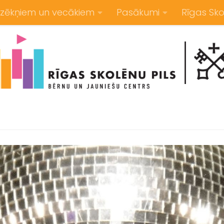
zēkņiem un vecākiem
Pasākumi
Rīgas Sko