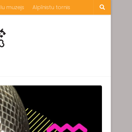
lu muzejs
Alpīnistu tornis