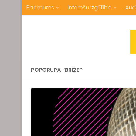
Par mums
Interešu izglītība
Aud
Skip to content
POPGRUPA “BRĪZE”