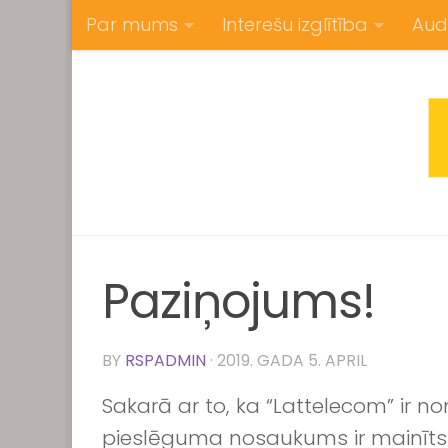
Par mums
Interešu izglītība
Aud
Skip to content
Paziņojums!
BY
RSPADMIN
·
2019. GADA 5. APRIL
Sakarā ar to, ka “Lattelecom” ir n
pieslēguma nosaukums ir mainīts n