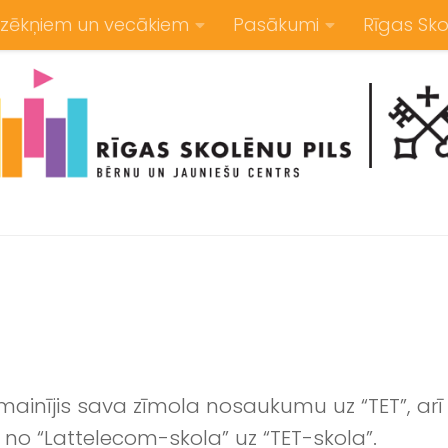
zēkņiem un vecākiem
Pasākumi
Rīgas Sko
omainījis sava zīmola nosaukumu uz “TET”, arī 
o “Lattelecom-skola” uz “TET-skola”.