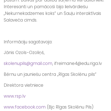
Interesanti un pamācoši bija lielvārdiešu
„Nekurnekadzemes koks” un Šauļu interaktīvais
Salaveča cimds.
Informāciju sagatavoja:
Jānis Ozols-Ozoliņš,
skolenupils@gmail.com
, ifreimane4@edu.riga.lv
Bērnu un jauniešu centra „Rīgas Skolēnu pils”
Direktora vietniece
www.rsp.lv
www.facebook.com
(Bjc Rīgas Skolēnu Pils)