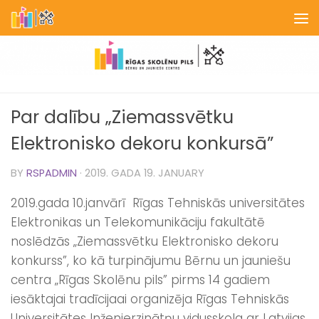
Skip to content
Par dalību „Ziemassvētku
Elektronisko dekoru konkursā”
BY
RSPADMIN
·
2019. GADA 19. JANUARY
2019.gada 10.janvārī Rīgas Tehniskās universitātes
Elektronikas un Telekomunikāciju fakultātē
noslēdzās „Ziemassvētku Elektronisko dekoru
konkurss”, ko kā turpinājumu Bērnu un jauniešu
centra „Rīgas Skolēnu pils” pirms 14 gadiem
iesāktajai tradīcijaai organizēja Rīgas Tehniskās
Universitātes Inženierzinātņu vidusskola ar Latvijas