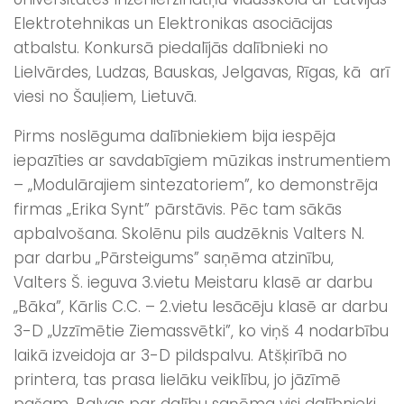
Elektrotehnikas un Elektronikas asociācijas
atbalstu. Konkursā piedalījās dalībnieki no
Lielvārdes, Ludzas, Bauskas, Jelgavas, Rīgas, kā arī
viesi no Šauļiem, Lietuvā.
Pirms noslēguma dalībniekiem bija iespēja
iepazīties ar savdabīgiem mūzikas instrumentiem
– „Modulārajiem sintezatoriem”, ko demonstrēja
firmas „Erika Synt” pārstāvis. Pēc tam sākās
apbalvošana. Skolēnu pils audzēknis Valters N.
par darbu „Pārsteigums” saņēma atzinību,
Valters Š. ieguva 3.vietu Meistaru klasē ar darbu
„Bāka”, Kārlis C.C. – 2.vietu Iesācēju klasē ar darbu
3-D „Uzzīmētie Ziemassvētki”, ko viņš 4 nodarbību
laikā izveidoja ar 3-D pildspalvu. Atšķirībā no
printera, tas prasa lielāku veiklību, jo jāzīmē
pašam. Balvas par dalību saņēma visi dalībnieki.