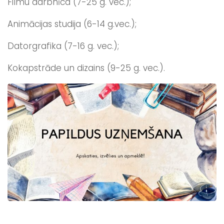
Filmu darbnīca (7-25 g. vec.);
Animācijas studija (6-14 g.vec.);
Datorgrafika (7-16 g. vec.);
Kokapstrāde un dizains (9-25 g. vec.).