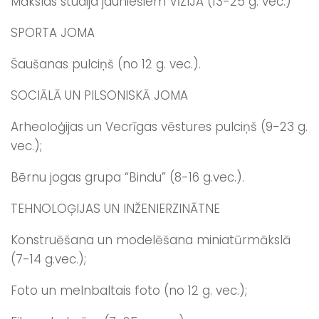
Mākslas studija jauniešiem VĪZIJA (13-25 g. vec.)
SPORTA JOMA
Šaušanas pulciņš (no 12 g. vec.).
SOCIĀLĀ UN PILSONISKĀ JOMA
Arheoloģijas un Vecrīgas vēstures pulciņš (9-23 g.
vec.);
Bērnu jogas grupa “Bindu” (8-16 g.vec.).
TEHNOLOĢIJAS UN INŽENIERZINĀTNE
Konstruēšana un modelēšana miniatūrmākslā
(7-14 g.vec.);
Foto un melnbaltais foto (no 12 g. vec.);