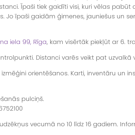
anci. Īpaši tiek gaidīti visi, kuri vēlas pabū
s. Jo īpaši gaidām ģimenes, jauniešus un sen
ona iela 99, Rīga
, kam visērtāk piekļūt ar 6. t
ntrolpunkti. Distanci varēs veikt pat uzvalkā v
zmēģini orientēšanos. Karti, inventāru un in
ēšanās pulciņš.
26752100
udzēkņus vecumā no 10 līdz 16 gadiem. Info