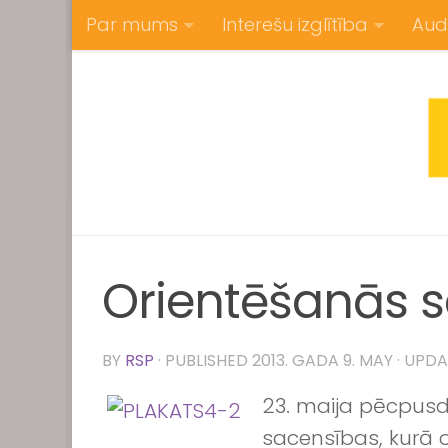
Par mums
Interešu izglītība
Aud
Skip to content
Orientēšanās 
BY
RSP
· PUBLISHED
2013. GADA 9. MAY
· UPD
23. maija pēcpus
sacensības, kurā 