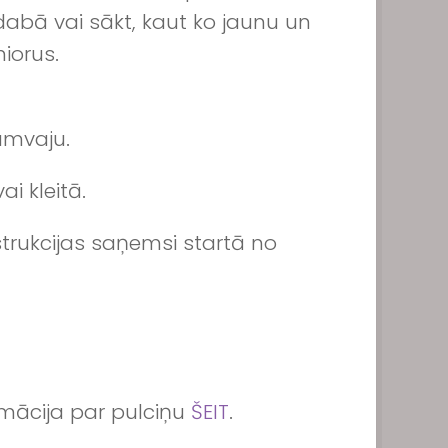
t dabā vai sākt, kaut ko jaunu un
iorus.
ramvaju.
ai kleitā.
strukcijas saņemsi startā no
rmācija par pulciņu
ŠEIT
.