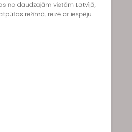
as no daudzajām vietām Latvijā,
atpūtas režīmā, reizē ar iespēju