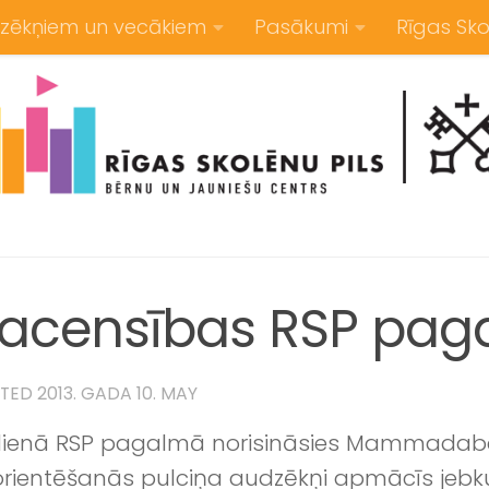
zēkņiem un vecākiem
Pasākumi
Rīgas Sko
sacensības RSP pa
ATED
2013. GADA 10. MAY
dienā RSP pagalmā norisināsies Mammadaba
orientēšanās pulciņa audzēkņi apmācīs jebk