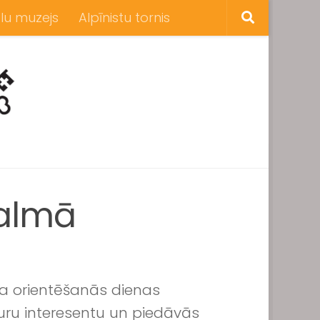
lu muzejs
Alpīnistu tornis
galmā
 orientēšanās dienas
uru interesentu un piedāvās