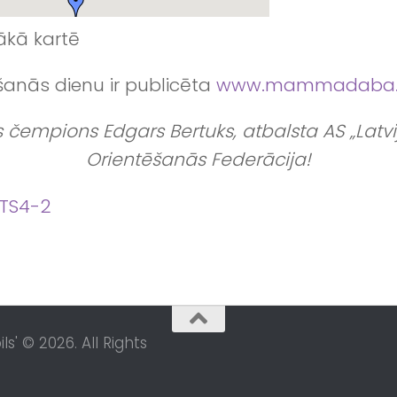
lākā kartē
šanās dienu ir publicēta
www.mammadaba.lv
čempions Edgars Bertuks, atbalsta AS „Latvijas
Orientēšanās Federācija!
s' © 2026. All Rights