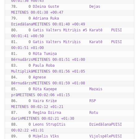
00:01:36 +00:45
78.     0 
Džeina Guste              Dejas     
MEITENES 00:01:38 +00:47
79.     0 
Adriana Ruka              
DziedāšanaMEITENES 00:01:40 +00:49
80.     0 
Gatis Valters Mitriķis #5 Karatē    PUISI    
00:01:41 +00:50
81.     0 
Gatis Valters Mitriķis    Karatē    PUISI    
00:01:51 +01:00
81.     0 
Rūta Tumiņa               
BērnudārzsMEITENES 00:01:51 +01:00
83.     0 
Paula Roba                
MultiplikāMEITENES 00:01:56 +01:05
84.     0 
Agnese                    
BērnudārzsMEITENES 00:01:59 +01:08
85.     0 
Rūta Kaņepe               Mazais 
prāMEITENES 00:02:06 +01:15
86.     0 
Vaira Kriķe               RSP       
MEITENES 00:02:12 +01:21
87.     0 
Regīna Dzirna             Rotu 
darinMEITENES 00:02:21 +01:30
88.     0 
Leons Strupītis           DziedāšanaPUISI    
00:02:22 +01:31
89.     0 
Miķelis Vīks              VijolspēlePUISI    