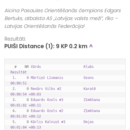
Aicina Pasaules Orientēšanās čempions Edgars
Bertuks, atbalsta AS „Latvijas valsts meži”, rīko –
Latvijas Orientēšanās Federācija!
Rezultāti:
PUIŠI Distance (1): 9 KP 0.2 km
^
  #    NR 
Vārds                     Klubs      
Rezultāt              
 1.     0 
Mārtiņš Līsmanis          Ozons      
00:00:51
 2.     0 
Renārs Vilks #2           Karatē     
00:00:54 +00:03
 3.     0 
Eduards Ozols #3          Zīmēšana   
00:01:02 +00:11
 4.     0 
Eduards Ozols #2          Zīmēšana   
00:01:03 +00:12
 5.     0 
Kārlis Kalniņš #3         Dejas      
00:01:04 +00:13