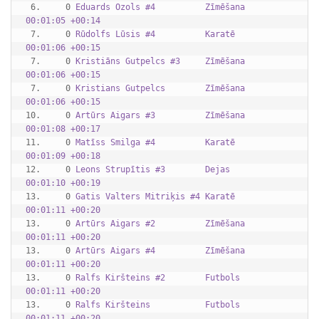
 6.     0 
Eduards Ozols #4          Zīmēšana   
00:01:05 +00:14
 7.     0 
Rūdolfs Lūsis #4          Karatē     
00:01:06 +00:15
 7.     0 
Kristiāns Gutpelcs #3     Zīmēšana   
00:01:06 +00:15
 7.     0 
Kristians Gutpelcs        Zīmēšana   
00:01:06 +00:15
10.     0 
Artūrs Aigars #3          Zīmēšana   
00:01:08 +00:17
11.     0 
Matīss Smilga #4          Karatē     
00:01:09 +00:18
12.     0 
Leons Strupītis #3        Dejas      
00:01:10 +00:19
13.     0 
Gatis Valters Mitriķis #4 Karatē     
00:01:11 +00:20
13.     0 
Artūrs Aigars #2          Zīmēšana   
00:01:11 +00:20
13.     0 
Artūrs Aigars #4          Zīmēšana   
00:01:11 +00:20
13.     0 
Ralfs Kiršteins #2        Futbols    
00:01:11 +00:20
13.     0 
Ralfs Kiršteins           Futbols    
00:01:11 +00:20