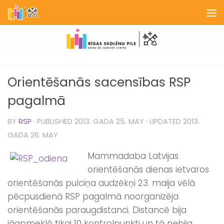
Skip to content
Orientēšanās sacensības RSP
pagalmā
BY
RSP
· PUBLISHED
2013. GADA 25. MAY
· UPDATED
2013.
GADA 26. MAY
Mammadaba Latvijas
orientēšanās dienas ietvaros
orientēšanās pulciņa audzēkņi 23. maija vēlā
pēcpusdienā RSP pagalmā noorganizēja
orientēšanās paraugdistanci. Distancē bija
jāapmeklē tikai 10 kontrolpunkti un tā nebija