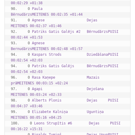
00:02:29 +01:38
90.     0 
Paula                     
BērnudārzsMEITENES 00:02:35 +01:44
91.     0 
Agnese                    Dejas     
MEITENES 00:02:37 +01:46
92.     0 
Patriks Gatis Galējs #2   BērnudārzsPUISI    
00:02:44 +01:53
93.     0 
Agnese                    
BernudārzsMEITENES 00:02:48 +01:57
94.     0 
Kaspars Strods            DziedāšanaPUISI    
00:02:54 +02:03
94.     0 
Patriks Gatis Galējs      BērnudārzsPUISI    
00:02:54 +02:03
96.     0 
Rasa Kaņepe               Mazais 
prāMEITENES 00:03:15 +02:24
97.     0 
Agapi                     Dejošana  
MEITENES 00:03:24 +02:33
98.     0 
Alberts Plonis            Dejas     PUISI    
00:04:37 +03:46
99.     0 
Elizabete Kalniņa         Uguntiņa  
MEITENES 00:05:16 +04:25
100.     0 
Leons Strupītis #6        Dejas     PUISI    
00:16:22 +15:31
        0 
Rinalds Tumiņš            Dejas UgunPUISI    