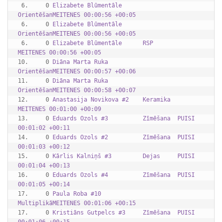
 6.     0 
Elizabete Blūmentāle      
OrientēšanMEITENES 00:00:56 +00:05
 6.     0 
Elizabete Blūmentāle      
OrientēšanMEITENES 00:00:56 +00:05
 6.     0 
Elizabete Blūmentāle      RSP       
MEITENES 00:00:56 +00:05
10.     0 
Diāna Marta Ruka          
OrientēšanMEITENES 00:00:57 +00:06
11.     0 
Diāna Marta Ruka          
OrientēšanMEITENES 00:00:58 +00:07
12.     0 
Anastasija Novikova #2    Keramika  
MEITENES 00:01:00 +00:09
13.     0 
Eduards Ozols #3          Zīmēšana  PUISI    
00:01:02 +00:11
14.     0 
Eduards Ozols #2          Zīmēšana  PUISI    
00:01:03 +00:12
15.     0 
Kārlis Kalniņš #3         Dejas     PUISI    
00:01:04 +00:13
16.     0 
Eduards Ozols #4          Zīmēšana  PUISI    
00:01:05 +00:14
17.     0 
Paula Roba #10            
MultiplikāMEITENES 00:01:06 +00:15
17.     0 
Kristiāns Gutpelcs #3     Zīmēšana  PUISI    
00:01:06 +00:15