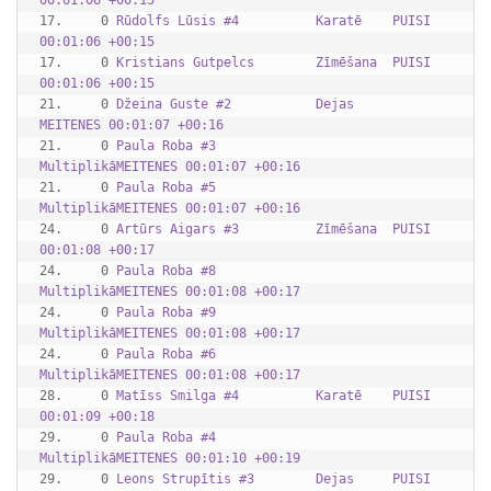
17.     0 
Rūdolfs Lūsis #4          Karatē    PUISI    
00:01:06 +00:15
17.     0 
Kristians Gutpelcs        Zīmēšana  PUISI    
00:01:06 +00:15
21.     0 
Džeina Guste #2           Dejas     
MEITENES 00:01:07 +00:16
21.     0 
Paula Roba #3             
MultiplikāMEITENES 00:01:07 +00:16
21.     0 
Paula Roba #5             
MultiplikāMEITENES 00:01:07 +00:16
24.     0 
Artūrs Aigars #3          Zīmēšana  PUISI    
00:01:08 +00:17
24.     0 
Paula Roba #8             
MultiplikāMEITENES 00:01:08 +00:17
24.     0 
Paula Roba #9             
MultiplikāMEITENES 00:01:08 +00:17
24.     0 
Paula Roba #6             
MultiplikāMEITENES 00:01:08 +00:17
28.     0 
Matīss Smilga #4          Karatē    PUISI    
00:01:09 +00:18
29.     0 
Paula Roba #4             
MultiplikāMEITENES 00:01:10 +00:19
29.     0 
Leons Strupītis #3        Dejas     PUISI    