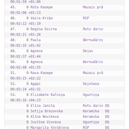
00:01:59 +01:06
45.     0 
Rūta Kaņepe               Mazais prā 
00:02:06 +01:13
46.     0 
Vaira Kriķe               RSP        
00:02:12 +01:19
47.     0 
Regīna Dzirna             Rotu darin 
00:02:21 +01:28
48.     0 
Paula                     Bērnudārzs 
00:02:35 +01:42
49.     0 
Agnese                    Dejas      
00:02:37 +01:44
50.     0 
Agnese                    Bernudārzs 
00:02:48 +01:55
51.     0 
Rasa Kaņepe               Mazais prā 
00:03:15 +02:22
52.     0 
Agapi                     Dejošana   
00:03:24 +02:31
53.     0 
Elizabete Kalniņa         Uguntiņa   
00:05:16 +04:23
        0 
Elīza Janita              Rotu darin DQ      
        0 
Sofija Brezovska          Keramika   DQ      
        0 
Alīna Novikova            Keramika   DQ      
        0 
Justīne Vinceva           Uguntiņa   DQ      
        0 
Margarita Vorobjova       RSP        DQ      