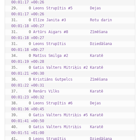
00:01:17 +00:26
29.     0 
Leons Strupītis #5        Dejas      
00:01:17 +00:26
31.     0 
Elīze Janita #3           Rotu darin 
00:01:18 +00:27
31.     0 
Artūrs Aigars #8          Zīmēšana   
00:01:18 +00:27
31.     0 
Leons Strupītis           Dziedāšana 
00:01:18 +00:27
34.     0 
Matīss Smilga #2          Karatē     
00:01:19 +00:28
35.     0 
Gatis Valters Mitriķis #2 Karatē     
00:01:21 +00:30
36.     0 
Kristiāns Gutpelcs        Zīmēšana   
00:01:22 +00:31
37.     0 
Renārs Vilks              Karatē     
00:01:23 +00:32
38.     0 
Leons Strupītis #6        Dejas      
00:01:36 +00:45
39.     0 
Gatis Valters Mitriķis #5 Karatē     
00:01:41 +00:50
40.     0 
Gatis Valters Mitriķis    Karatē     
00:01:51 +01:00
41.     0 
Leons Strupītis           Dziedāšana 