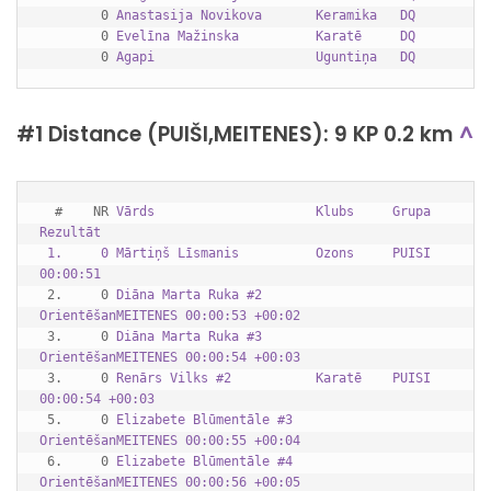
        0 
Anastasija Novikova       Keramika   DQ      
        0 
Evelīna Mažinska          Karatē     DQ      
        0 
Agapi                     Uguntiņa   DQ      
#1 Distance (PUIŠI,MEITENES): 9 KP 0.2 km
^
  #    NR 
Vārds                     Klubs     Grupa    
Rezultāt              
 1.     0 
Mārtiņš Līsmanis          Ozons     PUISI    
00:00:51
 2.     0 
Diāna Marta Ruka #2       
OrientēšanMEITENES 00:00:53 +00:02
 3.     0 
Diāna Marta Ruka #3       
OrientēšanMEITENES 00:00:54 +00:03
 3.     0 
Renārs Vilks #2           Karatē    PUISI    
00:00:54 +00:03
 5.     0 
Elizabete Blūmentāle #3   
OrientēšanMEITENES 00:00:55 +00:04
 6.     0 
Elizabete Blūmentāle #4   
OrientēšanMEITENES 00:00:56 +00:05