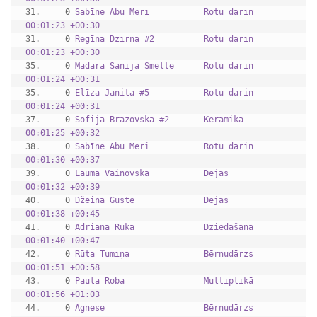
31.     0 
Sabīne Abu Meri           Rotu darin 
00:01:23 +00:30
31.     0 
Regīna Dzirna #2          Rotu darin 
00:01:23 +00:30
35.     0 
Madara Sanija Smelte      Rotu darin 
00:01:24 +00:31
35.     0 
Elīza Janita #5           Rotu darin 
00:01:24 +00:31
37.     0 
Sofija Brazovska #2       Keramika   
00:01:25 +00:32
38.     0 
Sabīne Abu Meri           Rotu darin 
00:01:30 +00:37
39.     0 
Lauma Vainovska           Dejas      
00:01:32 +00:39
40.     0 
Džeina Guste              Dejas      
00:01:38 +00:45
41.     0 
Adriana Ruka              Dziedāšana 
00:01:40 +00:47
42.     0 
Rūta Tumiņa               Bērnudārzs 
00:01:51 +00:58
43.     0 
Paula Roba                Multiplikā 
00:01:56 +01:03
44.     0 
Agnese                    Bērnudārzs 