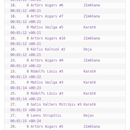
18.     0 
Artūrs Aigars #6          Zīmēšana   
00:01:12 +00:21
18.     0 
Artūrs Aigars #7          Zīmēšana   
00:01:12 +00:21
18.     0 
Matīss Smilga #5          Karatē     
00:01:12 +00:21
18.     0 
Artūrs Aigars #10         Zīmēšana   
00:01:12 +00:21
18.     0 
Kārlis Kalniņš #2         Deja       
00:01:12 +00:21
23.     0 
Artūrs Aigars #9          Zīmēšana   
00:01:13 +00:22
23.     0 
Rūdolfs Lūsis #5          Karatē     
00:01:13 +00:22
25.     0 
Matīss Smilga #3          Karatē     
00:01:14 +00:23
25.     0 
Rūdolfs Lūsis #3          Karatē     
00:01:14 +00:23
27.     0 
Gatis Valters Mitriķis #3 Karatē     
00:01:15 +00:24
27.     0 
Leons Strupītis           Dejas      
00:01:15 +00:24
29.     0 
Artūrs Aigars #5          Zīmēšana   