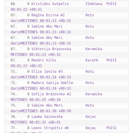
66.     0 
Kristiāns Gutpelcs        Zīmēšana  PUISI    
00:01:22 +00:31
67.     0 
Regīna Dzirna #2          Rotu 
darinMEITENES 00:01:23 +00:32
67.     0 
Sabīne Abu Meri           Rotu 
darinMEITENES 00:01:23 +00:32
67.     0 
Sabīne Abu Meri           Rotu 
darinMEITENES 00:01:23 +00:32
67.     0 
Viktorija Brazovska       Keramika  
MEITENES 00:01:23 +00:32
67.     0 
Renārs Vilks              Karatē    PUISI    
00:01:23 +00:32
72.     0 
Elīza Janita #5           Rotu 
darinMEITENES 00:01:24 +00:33
72.     0 
Madara Sanija Smelte      Rotu 
darinMEITENES 00:01:24 +00:33
74.     0 
Sofija Brazovska #2       Keramika  
MEITENES 00:01:25 +00:34
75.     0 
Sabīne Abu Meri           Rotu 
darinMEITENES 00:01:30 +00:39
76.     0 
Lauma Vainovska           Dejas     
MEITENES 00:01:32 +00:41
77.     0 
Leons Strupītis #6        Dejas     PUISI    