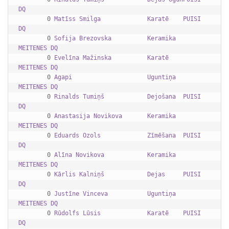
DQ      
        0 
Matīss Smilga             Karatē    PUISI    
DQ      
        0 
Sofija Brezovska          Keramika  
MEITENES DQ      
        0 
Evelīna Mažinska          Karatē    
MEITENES DQ      
        0 
Agapi                     Uguntiņa  
MEITENES DQ      
        0 
Rinalds Tumiņš            Dejošana  PUISI    
DQ      
        0 
Anastasija Novikova       Keramika  
MEITENES DQ      
        0 
Eduards Ozols             Zīmēšana  PUISI    
DQ      
        0 
Alīna Novikova            Keramika  
MEITENES DQ      
        0 
Kārlis Kalniņš            Dejas     PUISI    
DQ      
        0 
Justīne Vinceva           Uguntiņa  
MEITENES DQ      
        0 
Rūdolfs Lūsis             Karatē    PUISI    
DQ      