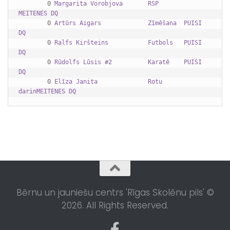
        0 
Margarita Vorobjova       RSP       
MEITENES DQ      
        0 
Artūrs Aigars             Zīmēšana  PUISI    
DQ      
        0 
Ralfs Kiršteins           Futbols   PUISI    
DQ      
        0 
Rūdolfs Lūsis #2          Karatē    PUISI    
DQ      
        0 
Elīza Janita              Rotu 
darinMEITENES DQ      
Bērnu un jauniešu centrs 'Rīgas Skolēnu pils' ©
2026. All Rights Reserved.