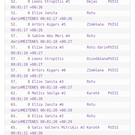
52.     0 
Leons Strupītis #5        Dejas     PUISI    
00:01:17 +00:26
52.     0 
Elīze Janita              Rotu 
darinMEITENES 00:01:17 +00:26
52.     0 
Artūrs Aigars #5          Zīmēšana  PUISI    
00:01:17 +00:26
57.     0 
Sabīne Abu Meri #4        Rotu 
darinMEITENES 00:01:18 +00:27
57.     0 
Elīze Janita #3           Rotu darinPUISI    
00:01:18 +00:27
57.     0 
Leons Strupītis           DziedāšanaPUISI    
00:01:18 +00:27
57.     0 
Artūrs Aigars #8          Zīmēšana  PUISI    
00:01:18 +00:27
57.     0 
Elīze Janita #3           Rotu 
darinMEITENES 00:01:18 +00:27
62.     0 
Matīss Smilga #2          Karatē    PUISI    
00:01:19 +00:28
63.     0 
Elīza Janita #6           Rotu 
darinMEITENES 00:01:20 +00:29
63.     0 
Elīza Janita #2           Rotu 
darinMEITENES 00:01:20 +00:29
65.     0 
Gatis Valters Mitriķis #2 Karatē    PUISI    
00:01:21 +00:30