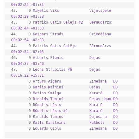
00:02:22 +01:31
42.     0 
Miķelis Vīks              Vijolspēle 
00:02:29 +01:38
43.     0 
Patriks Gatis Galējs #2   Bērnudārzs 
00:02:44 +01:53
44.     0 
Kaspars Strods            Dziedāšana 
00:02:54 +02:03
44.     0 
Patriks Gatis Galējs      Bērnudārzs 
00:02:54 +02:03
46.     0 
Alberts Plonis            Dejas      
00:04:37 +03:46
47.     0 
Leons Strupītis #6        Dejas      
00:16:22 +15:31
        0 
Artūrs Aigars             Zīmēšana   DQ      
        0 
Kārlis Kalniņš            Dejas      DQ      
        0 
Matīss Smilga             Karatē     DQ      
        0 
Rinalds Tumiņš            Dejas Ugun DQ      
        0 
Rūdolfs Lūsis             Karatē     DQ      
        0 
Rūdolfs Lūsis #2          Karatē     DQ      
        0 
Rinalds Tumiņš            Dejošana   DQ      
        0 
Ralfs Kiršteins           Futbols    DQ      
        0 
Eduards Ozols             Zīmēšana   DQ      