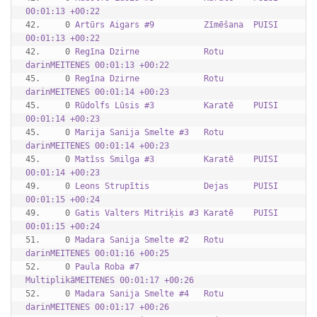
00:01:13 +00:22
42.     0 
Artūrs Aigars #9          Zīmēšana  PUISI    
00:01:13 +00:22
42.     0 
Regīna Dzirne             Rotu 
darinMEITENES 00:01:13 +00:22
45.     0 
Regīna Dzirne             Rotu 
darinMEITENES 00:01:14 +00:23
45.     0 
Rūdolfs Lūsis #3          Karatē    PUISI    
00:01:14 +00:23
45.     0 
Marija Sanija Smelte #3   Rotu 
darinMEITENES 00:01:14 +00:23
45.     0 
Matīss Smilga #3          Karatē    PUISI    
00:01:14 +00:23
49.     0 
Leons Strupītis           Dejas     PUISI    
00:01:15 +00:24
49.     0 
Gatis Valters Mitriķis #3 Karatē    PUISI    
00:01:15 +00:24
51.     0 
Madara Sanija Smelte #2   Rotu 
darinMEITENES 00:01:16 +00:25
52.     0 
Paula Roba #7             
MultiplikāMEITENES 00:01:17 +00:26
52.     0 
Madara Sanija Smelte #4   Rotu 
darinMEITENES 00:01:17 +00:26