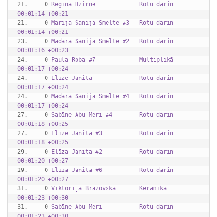
21.     0 
Regīna Dzirne             Rotu darin 
00:01:14 +00:21
21.     0 
Marija Sanija Smelte #3   Rotu darin 
00:01:14 +00:21
23.     0 
Madara Sanija Smelte #2   Rotu darin 
00:01:16 +00:23
24.     0 
Paula Roba #7             Multiplikā 
00:01:17 +00:24
24.     0 
Elīze Janita              Rotu darin 
00:01:17 +00:24
24.     0 
Madara Sanija Smelte #4   Rotu darin 
00:01:17 +00:24
27.     0 
Sabīne Abu Meri #4        Rotu darin 
00:01:18 +00:25
27.     0 
Elīze Janita #3           Rotu darin 
00:01:18 +00:25
29.     0 
Elīza Janita #2           Rotu darin 
00:01:20 +00:27
29.     0 
Elīza Janita #6           Rotu darin 
00:01:20 +00:27
31.     0 
Viktorija Brazovska       Keramika   
00:01:23 +00:30
31.     0 
Sabīne Abu Meri           Rotu darin 
00:01:23 +00:30