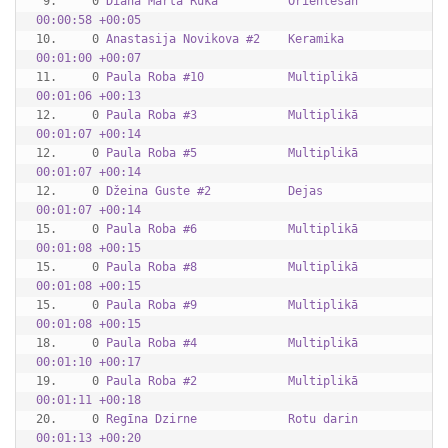
 9.     0 
Diāna Marta Ruka          Orientēšan 
00:00:58 +00:05
10.     0 
Anastasija Novikova #2    Keramika   
00:01:00 +00:07
11.     0 
Paula Roba #10            Multiplikā 
00:01:06 +00:13
12.     0 
Paula Roba #3             Multiplikā 
00:01:07 +00:14
12.     0 
Paula Roba #5             Multiplikā 
00:01:07 +00:14
12.     0 
Džeina Guste #2           Dejas      
00:01:07 +00:14
15.     0 
Paula Roba #6             Multiplikā 
00:01:08 +00:15
15.     0 
Paula Roba #8             Multiplikā 
00:01:08 +00:15
15.     0 
Paula Roba #9             Multiplikā 
00:01:08 +00:15
18.     0 
Paula Roba #4             Multiplikā 
00:01:10 +00:17
19.     0 
Paula Roba #2             Multiplikā 
00:01:11 +00:18
20.     0 
Regīna Dzirne             Rotu darin 
00:01:13 +00:20