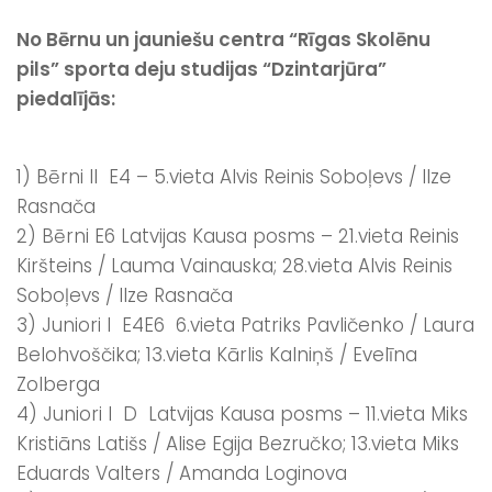
No Bērnu un jauniešu centra “Rīgas Skolēnu
pils” sporta deju studijas “Dzintarjūra”
piedalījās:
1) Bērni II E4 – 5.vieta Alvis Reinis Soboļevs / Ilze
Rasnača
2) Bērni E6 Latvijas Kausa posms – 21.vieta Reinis
Kiršteins / Lauma Vainauska; 28.vieta Alvis Reinis
Soboļevs / Ilze Rasnača
3) Juniori I E4E6 6.vieta Patriks Pavličenko / Laura
Belohvoščika; 13.vieta Kārlis Kalniņš / Evelīna
Zolberga
4) Juniori I D Latvijas Kausa posms – 11.vieta Miks
Kristiāns Latišs / Alise Egija Bezručko; 13.vieta Miks
Eduards Valters / Amanda Loginova