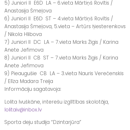
5) Juniori II E6D LA – 6.vieta Mārtiņš Rovītis /
Anastasija Šmeļova
6) Juniori II E6D ST – 4.vieta Mārtiņš Rovītis /
Anastasija Šmeļova, 5.vieta – Artūrs Ņesterenkovs
/ Nikola Hlibova
7) Juniori II DC LA – 7.vieta Marks Žigis / Karina
Anete Jefimova
8) Juniori II CB ST – 7.vieta Marks Žigis / Karina
Anete Jefimova
9) Pieaugušie CB LA – 3.vieta Nauris Verečenskis
/ Elīza Madara Treija
Informāciju sagatavoja:
Lolita Ivuškāne, interešu izglītības skolotāja,
lolitaiv@inbox.lv
Sporta deju studija “Dzintarjūra”