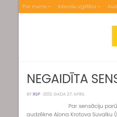
Par mums
Interešu izglītība
Aud
Skip to content
NEGAIDĪTA SEN
BY
RSP
·
2012. GADA 27. APRIL
Par sensāciju par
audzēkne Aļona Krotova Suvalku (Po