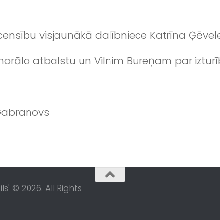
ensību visjaunākā dalībniece Katrīna Ģēvele
morālo atbalstu un Vilnim Bureņam par izturī
 Gabranovs
s' © 2026. All Rights