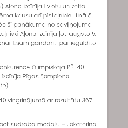
ļona izcīnīja I vietu un zelta
ma kausu arī pistoļnieku finālā,
 Pēc šī panākuma no saviļņojuma
ļnieki Aļona izcīnīja ļoti augsto 5.
onai. Esam gandarīti par ieguldīto
 konkurencē Olimpiskajā PŠ-40
u izcīnīja Rīgas čempione
te).
40 vingrinājumā ar rezultātu 367
, bet sudraba medaļu – Jekaterina