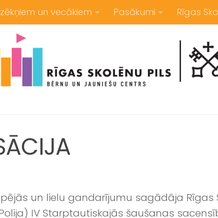
zēkņiem un vecākiem
Pasākumi
Rīgas Sko
SĀCIJA
ūpējās un lielu gandarījumu sagādāja Rīgas 
lija) IV Starptautiskajās šaušanas sacensībā