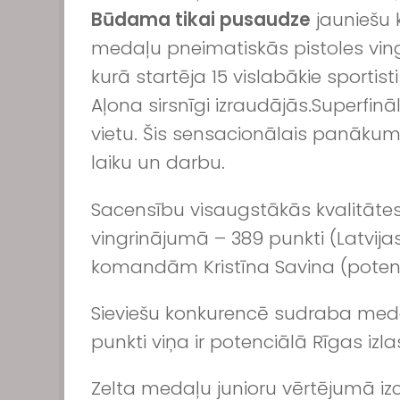
Būdama tikai pusaudze
jauniešu 
medaļu pneimatiskās pistoles ving
kurā startēja 15 vislabākie spor
Aļona sirsnīgi izraudājās.
Superfināl
vietu. Šis sensacionālais panākums
laiku un darbu.
Sacensību visaugstākās kvalitātes
vingrinājumā – 389 punkti (Latvija
komandām Kristīna Savina (poten
Sieviešu konkurencē sudraba medaļ
punkti viņa ir potenciālā Rīgas izl
Zelta medaļu junioru vērtējumā iz