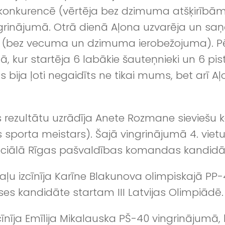
konkurencē (vērtēja bez dzimuma atšķirībām) A
rinājumā. Otrā dienā Aļona uzvarēja un saņē
tisti (bez vecuma un dzimuma ierobežojuma).
ā, kur startēja 6 labākie šauteņnieki un 6 pisto
 bija ļoti negaidīts ne tikai mums, bet arī Aļ
 rezultātu uzrādīja Anete Rozmane sieviešu
s sporta meistars). Šajā vingrinājumā 4. viet
ciālā Rīgas pašvaldības komandas kandidā
u izcīnīja Karīne Blakunova olimpiskajā PP-
ases kandidāte startam III Latvijas Olimpiādē.
cīnīja Emīlija Mikalauska PŠ-40 vingrinājumā