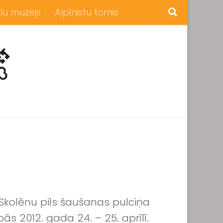
lu muzejs
Alpīnistu tornis
Skolēnu pils šaušanas pulciņa
s 2012. gada 24. – 25. aprīlī.